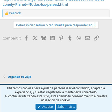
Lonely-Planet---Todos-los-países!.html
Peacock
R
e
a
Debes iniciar sesión o registrarte para responder aquí.
c
c
i
Facebook
X
Bluesky
LinkedIn
Pinterest
Tumblr
WhatsApp
Email
Enlace
Compartir:
o
n
e
s
:
Organiza tu viaje
Español (ES)
Utilizamos cookies para ayudar a personalizar el contenido, adaptar la
experiencia, y si estás registrado, a mantenerte conectado.
Contáctanos
Términos y reglas
Política de privacidad
Ayuda
Al continuar utilizando este sitio, estás dando tu consentimiento a nuestra
Inicio
R
utilización de cookies.
S
S
Aceptar
Saber más…
®
Community platform by XenForo
© 2010-2026 XenForo Ltd.