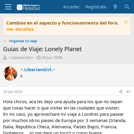
Acceder
Regístrate
Cambios en el aspecto y funcionamiento del foro.
Ver detalles
Organiza tu viaje
Guias de Viaje: Lonely Planet
I
F
~.LiberianGirl.~
24 Jun 2009
n
e
i
c
~.LiberianGirl.~
c
h
0
i
a
a
d
d
e
24 Jun 2009
#1
o
i
r
n
Hola chicos, aca les dejo una ayuda para los que no sepan
d
i
que cosas hacer o que visitar en las ciudades que visiten.
e
c
En mi caso, yo aprovechare mi viaje a Londres para pasear
l
i
por muchos otros paises de Europa por 3 semanas (Irlanda,
t
o
Italia, Republica Checa, Alemania, Paises Bajos, Francia,
e
Inglaterra.... sii me dare un tour!) y como buena
m