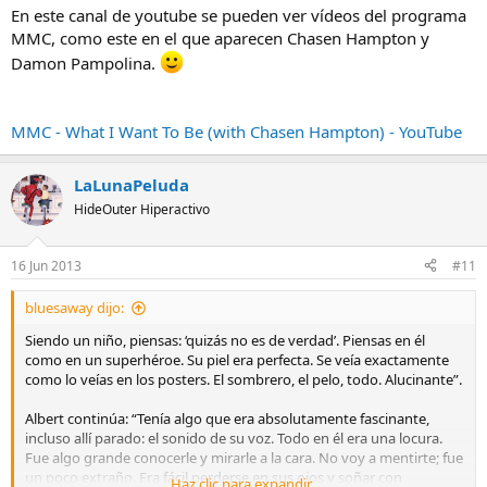
En este canal de youtube se pueden ver vídeos del programa
MMC, como este en el que aparecen Chasen Hampton y
Damon Pampolina.
MMC - What I Want To Be (with Chasen Hampton) - YouTube
LaLunaPeluda
HideOuter Hiperactivo
16 Jun 2013
#11
bluesaway dijo:
Siendo un niño, piensas: ‘quizás no es de verdad’. Piensas en él
como en un superhéroe. Su piel era perfecta. Se veía exactamente
como lo veías en los posters. El sombrero, el pelo, todo. Alucinante”.
Albert continúa: “Tenía algo que era absolutamente fascinante,
incluso allí parado: el sonido de su voz. Todo en él era una locura.
Fue algo grande conocerle y mirarle a la cara. No voy a mentirte; fue
un poco extraño. Era fácil perderse en sus ojos y soñar con
Haz clic para expandir...