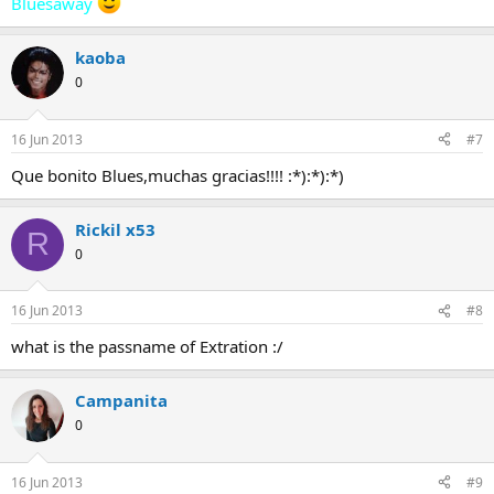
Bluesaway
kaoba
0
16 Jun 2013
#7
Que bonito Blues,muchas gracias!!!! :*):*):*)
Rickil x53
R
0
16 Jun 2013
#8
what is the passname of Extration :/
Campanita
0
16 Jun 2013
#9