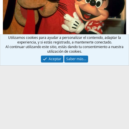
Utilizamos cookies para ayudar a personalizar el contenido, adaptar la
experiencia, y si estás registrado, a mantenerte conectado.
Al continuar utilizando este sitio, estás dando tu consentimiento a nuestra
Debes iniciar sesión o registrarte para responder aquí.
utilización de cookies.
Aceptar
Saber más…
Facebook
X
Bluesky
LinkedIn
Pinterest
Tumblr
WhatsApp
Email
Enlace
Compartir:
Enciclopedia MJ
Español (ES)
Contáctanos
Términos y reglas
Política de privacidad
Ayuda
Inicio
R
S
S
®
Community platform by XenForo
© 2010-2026 XenForo Ltd.