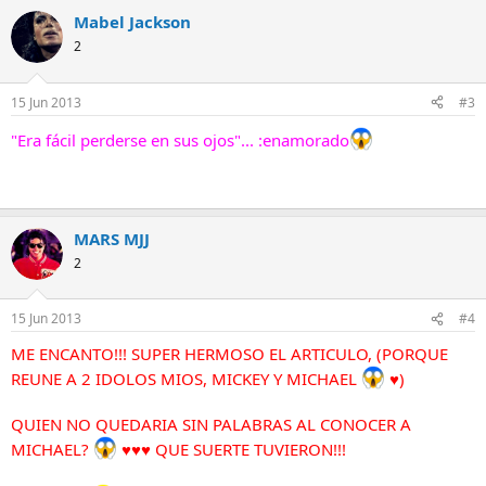
Mabel Jackson
2
15 Jun 2013
#3
"Era fácil perderse en sus ojos"... :enamorado
Gracias Bluecita ! :*)
MARS MJJ
2
15 Jun 2013
#4
ME ENCANTO!!! SUPER HERMOSO EL ARTICULO, (PORQUE
REUNE A 2 IDOLOS MIOS, MICKEY Y MICHAEL
♥)
QUIEN NO QUEDARIA SIN PALABRAS AL CONOCER A
MICHAEL?
♥♥♥ QUE SUERTE TUVIERON!!!