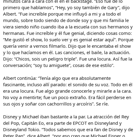
minutos cara a cara con él en el backstage. “Eso fue de lo
primero que hablamos”, “Hey, yo soy también de Gary”, dijo
Albert. “Fue increíble porque me influyó a mi y a todo el
mundo, sobre todo siendo de donde soy y que mi familia le
viera siendo niño cuando iba a la escuela con sus hermanos y
hermanas. Fue increíble y él fue genial, diciendo cosas como:
“Me gustó el show, lo suelo ver y es genial estar aquí”. Porque
quería venir a vernos filmarlo. Dijo que le encantaba el show
y lo que hacíamos en él. Las canciones, el baile, la actuación.
Dijo: “Chicos, sois un peligro triple”. Fue una locura. Así fue la
conversación; “soy tu amiguete”, cosas de ese estilo”.
Albert continúa: “Tenía algo que era absolutamente
fascinante, incluso allí parado: el sonido de su voz. Todo en él
era una locura. Fue algo grande conocerle y mirarle a la cara.
No voy a mentirte; fue un poco extraño. Era fácil perderse en
sus ojos y soñar con cachorrillos y arcoíris”. Se ríe.
Disney y Michael iban bastante a la par. La atracción del Rey
del Pop, Capitán Eo, era parte de EPCOT en Disneyland y
Disneyland Tokio. “Todos sabemos que era fan de Disney y de
Peter Pan”, dice Albert, “por eso creo que Michael Eisner o