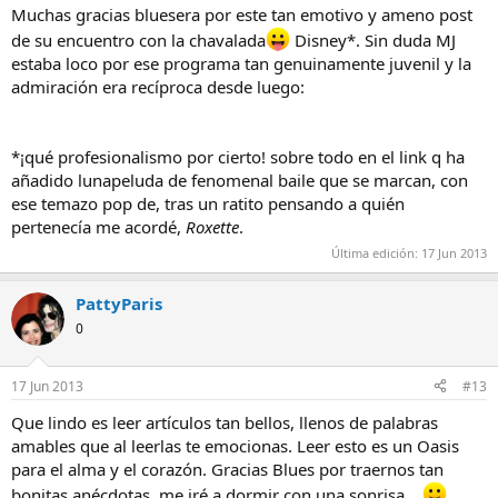
Muchas gracias bluesera por este tan emotivo y ameno post
de su encuentro con la chavalada
Disney*. Sin duda MJ
estaba loco por ese programa tan genuinamente juvenil y la
admiración era recíproca desde luego:
*¡qué profesionalismo por cierto! sobre todo en el link q ha
añadido lunapeluda de fenomenal baile que se marcan, con
ese temazo pop de, tras un ratito pensando a quién
pertenecía me acordé,
Roxette
.
Última edición:
17 Jun 2013
PattyParis
0
17 Jun 2013
#13
Que lindo es leer artículos tan bellos, llenos de palabras
amables que al leerlas te emocionas. Leer esto es un Oasis
para el alma y el corazón. Gracias Blues por traernos tan
bonitas anécdotas, me iré a dormir con una sonrisa...