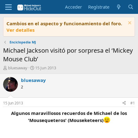
Acceder
Regístrate
Cambios en el aspecto y funcionamiento del foro.
Ver detalles
Enciclopedia MJ
Michael Jackson visitó por sorpresa el ‘Mickey
Mouse Club’
I
F
bluesaway
15 Jun 2013
n
e
i
c
bluesaway
c
h
2
i
a
a
d
d
e
15 Jun 2013
#1
o
i
r
n
Algunos maravillosos recuerdos de Michael de los
d
i
'Mousequeteros' (Mouseketeers)
e
c
l
i
t
o