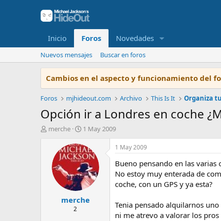
Inicio
Foros
Novedades
Nuevos mensajes
Buscar en foros
Cambios en el aspecto y funcionamiento del f
Foros
mjhideout.com
Archivo
This Is It
Organiza tu
Opción ir a Londres en coche 
I
F
merche
1 May 2009
n
e
i
c
1 May 2009
c
h
Bueno pensando en las varias o
i
a
a
d
No estoy muy enterada de como e
d
e
coche, con un GPS y ya esta?
o
i
merche
r
n
Tenia pensado alquilarnos uno 
d
i
2
ni me atrevo a valorar los pros
e
c