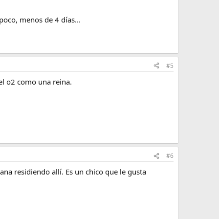
 poco, menos de 4 días...
#5
del o2 como una reina.
#6
na residiendo allí. Es un chico que le gusta