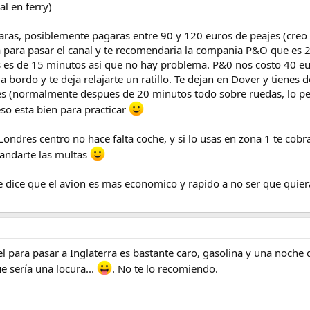
al en ferry)
caras, posiblemente pagaras entre 90 y 120 euros de peajes (creo
ta para pasar el canal y te recomendaria la compania P&O que es
s es de 15 minutos asi que no hay problema. P&0 nos costo 40 eu
 a bordo y te deja relajarte un ratillo. Te dejan en Dover y tien
eves (normalmente despues de 20 minutos todo sobre ruedas, lo pe
so esta bien para practicar
ndres centro no hace falta coche, y si lo usas en zona 1 te cobra
mandarte las multas
 dice que el avion es mas economico y rapido a no ser que quier
el para pasar a Inglaterra es bastante caro, gasolina y una noche 
e sería una locura...
. No te lo recomiendo.