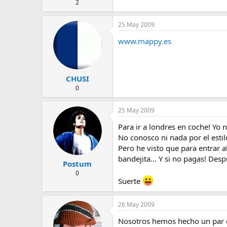
2
25 May 2009
www.mappy.es
CHUSI
0
25 May 2009
Para ir a londres en coche! Yo n
No conosco ni nada por el estilo
Pero he visto que para entrar a
bandejita... Y si no pagas! De
Postum
0
Suerte
26 May 2009
Nosotros hemos hecho un par de