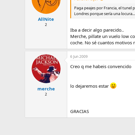
Paga peajes por Francia, el tunel 
Londres porque sería una locura..
AllNite
2
Iba a decir algo parecido..
Merche, pillate un vuelo low c
coche. No sé cuantos motivos n
6 Jun 2009
Creo q me habeis convencido
lo dejaremos estar
merche
2
GRACIAS