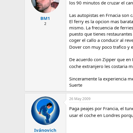
los 90 minutos de cruzar el can
Las autopistas en Frnacia son 
BM1
El ferry es la opcion mas bara
2
mismo. La frecuencia de ferrie
puesto que tienes restaurantes
coger el callo a conducir al r
Dover con muy poco trafico y e
De acuerdo con Zipper que en Lo
coche extranjero les costaria 
Sinceramente la experiencia me
Suerte
26 May 2009
Paga peajes por Francia, el tun
usar el coche en Londres porqu
Ivánovich