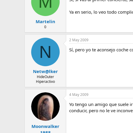
M
Ya en serio, lo veo todo complic
Martelin
0
2 May 2009
N
Sí, pero yo te aconsejo coche c
Netw@lker
HideOuter
Hiperactivo
4 May 2009
Yo tengo un amigo que suele ir 
conducir, pero no le ve inconv
Moonwalker
1988