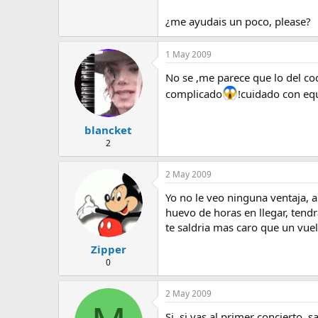
l
i
t
o
¿me ayudais un poco, please?
e
m
1 May 2009
a
No se ,me parece que lo del co
complicado
!cuidado con eq
blancket
2
2 May 2009
Yo no le veo ninguna ventaja, a
huevo de horas en llegar, tendr
te saldria mas caro que un vuel
Zipper
0
2 May 2009
Si, si vas al primer concierto, s