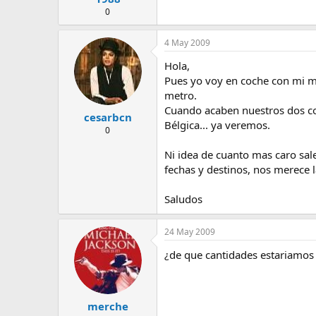
0
4 May 2009
Hola,
Pues yo voy en coche con mi m
metro.
Cuando acaben nuestros dos con
cesarbcn
Bélgica... ya veremos.
0
Ni idea de cuanto mas caro sal
fechas y destinos, nos merece 
Saludos
24 May 2009
¿de que cantidades estariamos
merche