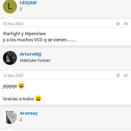
LEOJAM
L
2
16 Nov 2002
#6
Xtarlight y Mpenziwe
y a los muchos VCD q se vienen........
ArturoMJJ
HideOuter Forever
16 Nov 2002
#7
jejejeje
Gracias a todos
Aransay
2