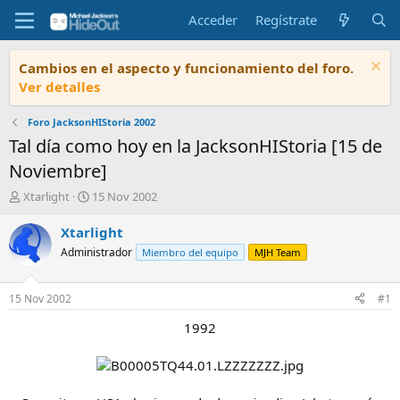
Acceder
Regístrate
Cambios en el aspecto y funcionamiento del foro.
Ver detalles
Foro JacksonHIStoria 2002
Tal día como hoy en la JacksonHIStoria [15 de
Noviembre]
I
F
Xtarlight
15 Nov 2002
n
e
i
c
Xtarlight
c
h
Administrador
Miembro del equipo
MJH Team
i
a
a
d
d
e
15 Nov 2002
#1
o
i
r
n
1992
d
i
e
c
l
i
t
o