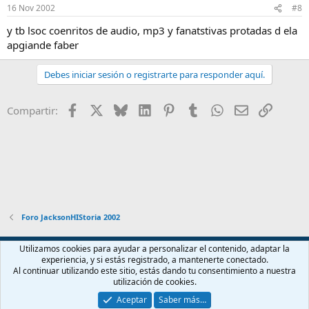
16 Nov 2002
#8
y tb lsoc coenritos de audio, mp3 y fanatstivas protadas d ela
apgiande faber
Debes iniciar sesión o registrarte para responder aquí.
Facebook
X
Bluesky
LinkedIn
Pinterest
Tumblr
WhatsApp
Email
Enlace
Compartir:
Foro JacksonHIStoria 2002
Español (ES)
Utilizamos cookies para ayudar a personalizar el contenido, adaptar la
experiencia, y si estás registrado, a mantenerte conectado.
Contáctanos
Términos y reglas
Política de privacidad
Ayuda
Al continuar utilizando este sitio, estás dando tu consentimiento a nuestra
Inicio
R
utilización de cookies.
S
S
Aceptar
Saber más…
®
Community platform by XenForo
© 2010-2026 XenForo Ltd.