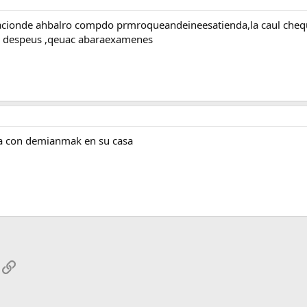
acionde ahbalro compdo prmroqueandeineesatienda,la caul chequ
ms despeus ,qeuac abaraexamenes
aba con demianmak en su casa
App
mail
Enlace