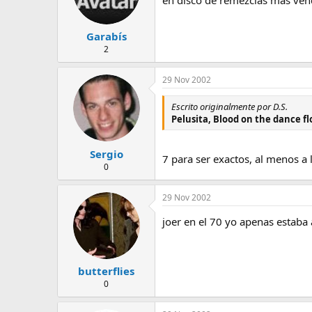
Garabís
2
29 Nov 2002
Escrito originalmente por D.S.
Pelusita, Blood on the dance fl
Sergio
7 para ser exactos, al menos a 
0
29 Nov 2002
joer en el 70 yo apenas estaba 
butterflies
0