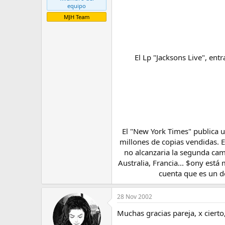
l
i
equipo
t
o
MJH Team
e
m
a
El Lp "Jacksons Live", en
El "New York Times" publica u
millones de copias vendidas. E
no alcanzaria la segunda camp
Australia, Francia... $ony est
cuenta que es un do
28 Nov 2002
Muchas gracias pareja, x cierto,