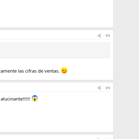
#8
camente las cifras de ventas.
#9
lucinante!!!!!!