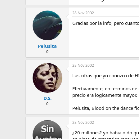
28 Nov 2002
Gracias por la info, pero cuan
Pelusita
0
28 Nov 2002
Las cifras que yo conozco de H
Efectivamente, en terminos de 
precio era logicamente mayor.
D.S.
0
Pelusita, Blood on the dance f
28 Nov 2002
¿20 millones? yo habia oido que
en disco de remezclas mas ven