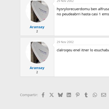
29 Nov 2002
hysrylorecuerdomu ben alfrus
no peudeabrri hasta casi 1 e
Aransay
2
29 Nov 2002
clalroqeu enel itner lo esuch
Aransay
2
Facebook
X
Bluesky
LinkedIn
Pinterest
Tumblr
Whats
E
Compartir: