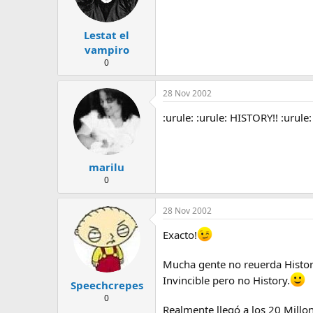
Lestat el
vampiro
0
28 Nov 2002
:urule: :urule:
HISTORY!!
:urule:
marilu
0
28 Nov 2002
Exacto!
Mucha gente no reuerda History 
Invincible pero no History.
Speechcrepes
0
Realmente llegó a los 20 Millon