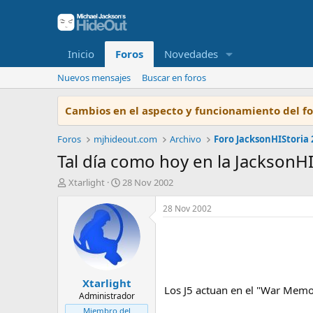
Inicio
Foros
Novedades
Nuevos mensajes
Buscar en foros
Cambios en el aspecto y funcionamiento del f
Foros
mjhideout.com
Archivo
Foro JacksonHIStoria 
Tal día como hoy en la JacksonH
I
F
Xtarlight
28 Nov 2002
n
e
i
c
28 Nov 2002
c
h
i
a
a
d
d
e
o
i
Xtarlight
r
n
Los J5 actuan en el "War Memor
d
i
Administrador
e
c
Miembro del