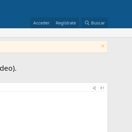
Acceder
Regístrate
Buscar
deo).
#1