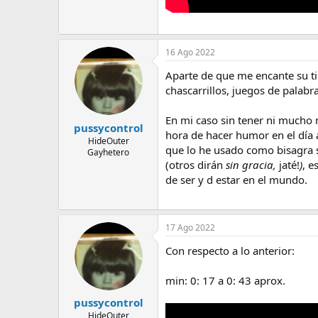
16 Ago 2022
Aparte de que me encante su t
chascarrillos, juegos de palabr
En mi caso sin tener ni mucho 
pussycontrol
hora de hacer humor en el día a
HideOuter
que lo he usado como bisagra s
Gayhetero
(otros dirán
sin gracia,
jaté!
)
, e
de ser y d estar en el mundo.
17 Ago 2022
Con respecto a lo anterior:
min: 0: 17 a 0: 43 aprox.
pussycontrol
HideOuter