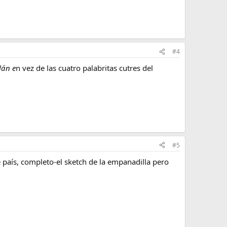
#4
lán e
n vez de las cuatro palabritas cutres del
#5
 país, completo-el sketch de la empanadilla pero