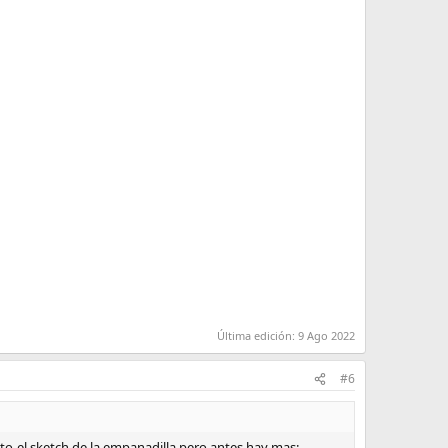
Última edición:
9 Ago 2022
#6
to-el sketch de la empanadilla pero antes hay mas: