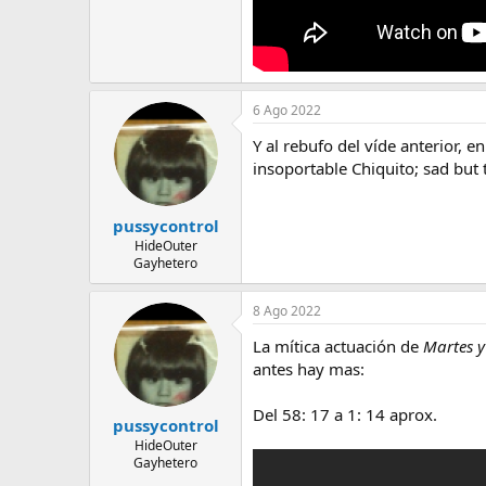
6 Ago 2022
Y al rebufo del víde anterior, 
insoportable Chiquito; sad but 
pussycontrol
HideOuter
Gayhetero
8 Ago 2022
La mítica actuación de
Martes 
antes hay mas:
Del 58: 17 a 1: 14 aprox.
pussycontrol
HideOuter
Gayhetero