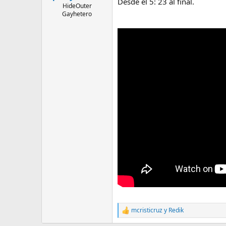
Desde el 5: 23 al final.
l
i
HideOuter
Gayhetero
t
o
e
m
a
mcristicruz
y
Redik
R
e