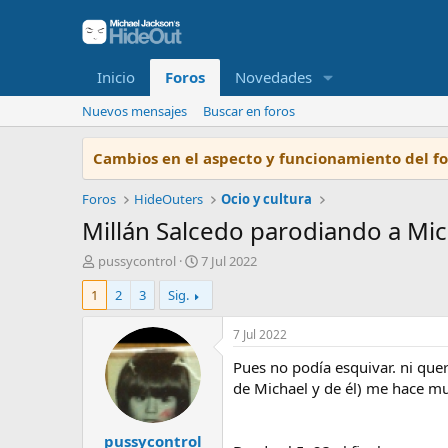
Inicio
Foros
Novedades
Nuevos mensajes
Buscar en foros
Cambios en el aspecto y funcionamiento del f
Foros
HideOuters
Ocio y cultura
Millán Salcedo parodiando a Mich
I
F
pussycontrol
7 Jul 2022
n
e
1
2
3
Sig.
i
c
c
h
i
a
7 Jul 2022
a
d
Pues no podía esquivar. ni que
d
e
o
i
de Michael y de él) me hace muc
r
n
d
i
pussycontrol
e
c