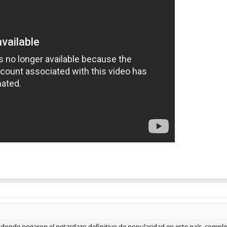
3
donde pegaron el petardazo definitivo de popularidad en este país, comple