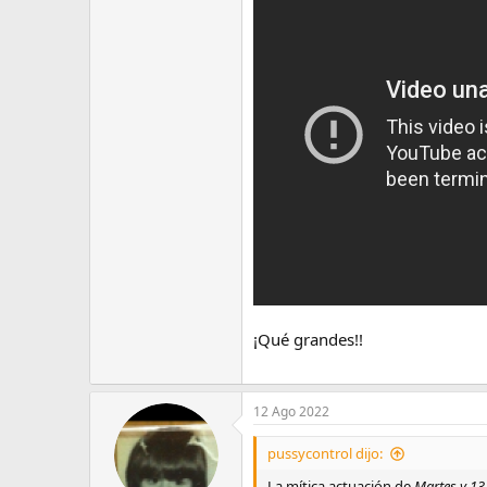
¡Qué grandes!!
12 Ago 2022
pussycontrol dijo:
La mítica actuación de
Martes y 1