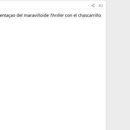
#2
sentaçao del maravilloide
Thriller
con el chascarrillo