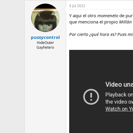
a
9 Jul 2022
c
c
Y aqui el otro
momeneto
de pura
i
o
que menciona el propio
Millán
n
e
Por cierto ¿qué hora es? Pues m
s
pussycontrol
:
HideOuter
Gayhetero