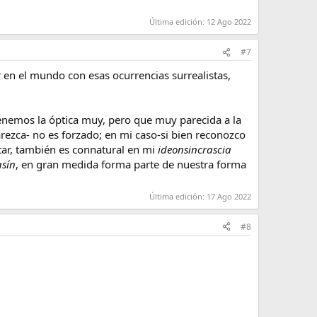
Última edición:
12 Ago 2022
#7
 en el mundo con esas ocurrencias surrealistas,
tenemos la óptica muy, pero que muy parecida a la
arezca- no es forzado; en mi caso-si bien reconozco
tar, también es connatural en mi
ideonsincrascia
asín
, en gran medida forma parte de nuestra forma
Última edición:
17 Ago 2022
#8