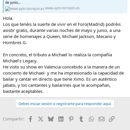
e
de junio...
m
www.ayto-torrejon.es
a
Hola.
Los que tenéis la suerte de vivir en el Foro(Madrid) podréis
asistir gratis, durante varias noches de mayo y junio, a una
serie de homenajes a Queen, Michael Jackson, Mecano y
Hombres G.
En concreto, el tributo a Michael lo realiza la compañía
Michael's Legacy.
He visto su show en Valencia-concebido a la manera de un
concierto de Michael- y me ha impresionado la capacidad de
bailar y cantar en directo que tiene Ximo. Es un auténtico
jabato, y los cantantes y bailarines que le acompañan,
bastante aceptables.
Debes iniciar sesión o registrarte para responder aquí.
Facebook
X
Bluesky
LinkedIn
Pinterest
Tumblr
WhatsApp
Email
Enlace
Compartir: