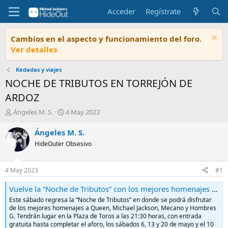
Acceder
Regístrate
Cambios en el aspecto y funcionamiento del foro.
Ver detalles
Kedadas y viajes
NOCHE DE TRIBUTOS EN TORREJÓN DE
ARDOZ
I
F
Ángeles M. S.
4 May 2023
n
e
i
c
Ángeles M. S.
c
h
HideOuter Obsesivo
i
a
a
d
d
e
4 May 2023
#1
o
i
r
n
Vuelve la “Noche de Tributos” con los mejores homenajes a Queen, Michael Jackson, Mecano y Hombres G | Ayuntamiento de Torrejon
d
i
Este sábado regresa la “Noche de Tributos” en donde se podrá disfrutar
e
c
de los mejores homenajes a Queen, Michael Jackson, Mecano y Hombres
l
i
G. Tendrán lugar en la Plaza de Toros a las 21:30 horas, con entrada
t
o
gratuita hasta completar el aforo, los sábados 6, 13 y 20 de mayo y el 10