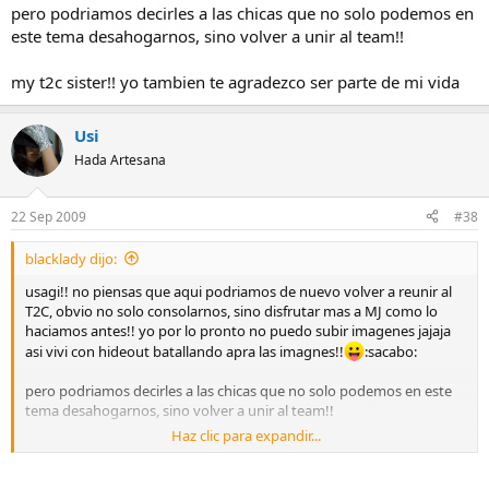
pero podriamos decirles a las chicas que no solo podemos en
este tema desahogarnos, sino volver a unir al team!!
my t2c sister!! yo tambien te agradezco ser parte de mi vida
Usi
Hada Artesana
22 Sep 2009
#38
blacklady dijo:
usagi!! no piensas que aqui podriamos de nuevo volver a reunir al
T2C, obvio no solo consolarnos, sino disfrutar mas a MJ como lo
haciamos antes!! yo por lo pronto no puedo subir imagenes jajaja
asi vivi con hideout batallando apra las imagnes!!
:sacabo:
pero podriamos decirles a las chicas que no solo podemos en este
tema desahogarnos, sino volver a unir al team!!
Haz clic para expandir...
my t2c sister!! yo tambien te agradezco ser parte de mi vida