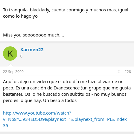
Tu tranquila, blacklady, cuenta conmigo y muchos mas, igual
como lo hago yo
Miss you soooooooo much....
Karmen22
K
0
22 Sep 2009
#28
Aquí os dejo un video que el otro día me hizo aliviarme un
poco. Es una canción de Evanescence (un grupo que me gusta
bastante). Os lo he buscado con subtítulos - no muy buenos
pero es lo que hay. Un beso a todos
http://www.youtube.com/watch?
v=Np8Y...934ED5D9&playnext=1&playnext_from=PL&index=
35