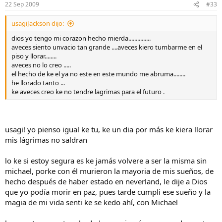
22 Sep 2009
#33
usagiJackson dijo:
dios yo tengo mi corazon hecho mierda...............
aveces siento unvacio tan grande ....aveces kiero tumbarme en el
piso y llorar........
aveces no lo creo .....
el hecho de ke el ya no este en este mundo me abruma........
he llorado tanto ...
ke aveces creo ke no tendre lagrimas para el futuro .
usagi! yo pienso igual ke tu, ke un dia por más ke kiera llorar
mis lágrimas no saldran
lo ke si estoy segura es ke jamás volvere a ser la misma sin
michael, porke con él murieron la mayoria de mis sueños, de
hecho después de haber estado en neverland, le dije a Dios
que yo podía morir en paz, pues tarde cumpli ese sueño y la
magia de mi vida senti ke se kedo ahí, con Michael