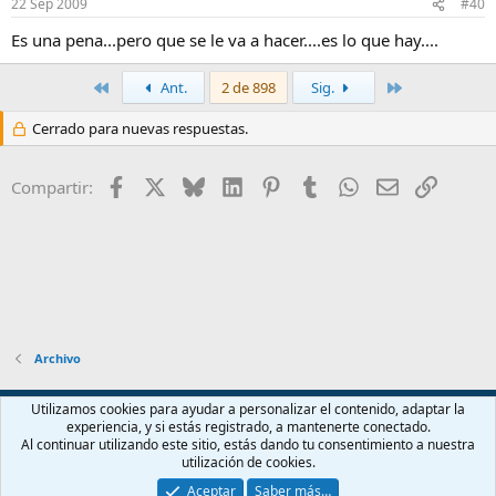
22 Sep 2009
#40
Es una pena...pero que se le va a hacer....es lo que hay....
Primero
Último
Ant.
2 de 898
Sig.
Cerrado para nuevas respuestas.
Facebook
X
Bluesky
LinkedIn
Pinterest
Tumblr
WhatsApp
Email
Enlace
Compartir:
Archivo
Español (ES)
Utilizamos cookies para ayudar a personalizar el contenido, adaptar la
experiencia, y si estás registrado, a mantenerte conectado.
Contáctanos
Términos y reglas
Política de privacidad
Ayuda
Al continuar utilizando este sitio, estás dando tu consentimiento a nuestra
Inicio
R
utilización de cookies.
S
S
Aceptar
Saber más…
®