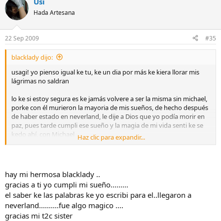
Usi
Hada Artesana
22 Sep 2009
#35
blacklady dijo:
usagi! yo pienso igual ke tu, ke un dia por más ke kiera llorar mis
lágrimas no saldran
lo ke si estoy segura es ke jamás volvere a ser la misma sin michael,
porke con él murieron la mayoria de mis sueños, de hecho después
de haber estado en neverland, le dije a Dios que yo podía morir en
paz, pues tarde cumpli ese sueño y la magia de mi vida senti ke se
kedo ahí, con Michael
Haz clic para expandir...
hay gente a nuestro alrededor que jamás comprendera este dolor
que pasamos, pero su opinión no me importa
hay mi hermosa blacklady ..
aki tienes mi hombro mi niña para llorar, y mi apoyo incondicional
gracias a ti yo cumpli mi sueño.........
tus la´grimas son las mías, tu dolor es mi tortura, pues si mi dolor es
el saber ke las palabras ke yo escribi para el..llegaron a
grande, no tengo porque dudar del
neverland..........fue algo magico ....
tuyo:llorando::llorando::llorando:
gracias mi t2c sister