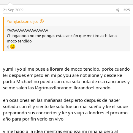
21 Sep 2009
#25
YumiJackson dijo:
YAYAAAAAAAAAAAAAAA
Chingaoooo no me pongas esta canción que me tiro a chillar a
moco tendido
:|
yumi!! yo si me puse a llorara de moco tendido, porke cuando
lei despues empezo en mi pc you are not alone y desde ke
partio Michael no puedo con una sola nota de esa canciones y
se me salen las lágrimas:llorando::llorando::llorando:
en ocasiones en las mañanas despierto después de haber
soñado con él y siento ke solo fue un mal sueño y ke el sigue
preparando sus conciertos y ke yo viajo a londres el proximo
año para por fin verlo en vivo
y me hago a la idea mientras empieza mi mñana pero al