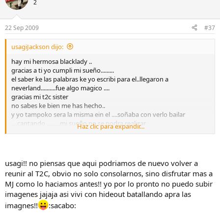
2
22 Sep 2009
#37
usagiJackson dijo:
hay mi hermosa blacklady ..
gracias a ti yo cumpli mi sueño.........
el saber ke las palabras ke yo escribi para el..llegaron a
neverland..........fue algo magico ....
gracias mi t2c sister
no sabes ke bien me has hecho..
y yo tampoko sera la misma ein el ....soñaba con verlo bailar
....cantando .........mi sueño no se podra realizar
Haz clic para expandir...
pero siempre le amare ...................siempre su musica estara en mi ♥
y sabes ke en mi tienes una hermana!!!!!!!!!!!!!!!!!!!!!!!!
usagi!! no piensas que aqui podriamos de nuevo volver a
reunir al T2C, obvio no solo consolarnos, sino disfrutar mas a
MJ como lo haciamos antes!! yo por lo pronto no puedo subir
imagenes jajaja asi vivi con hideout batallando apra las
imagnes!!
:sacabo: