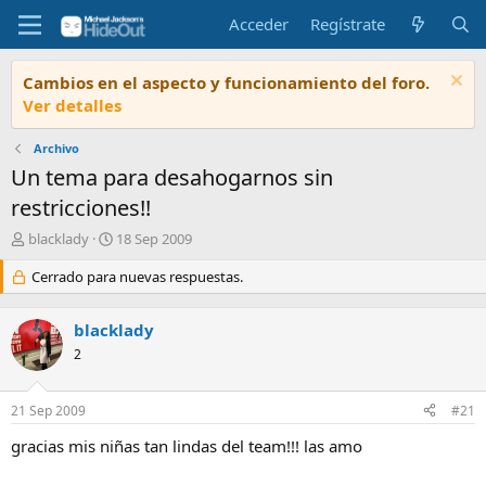
Acceder
Regístrate
Cambios en el aspecto y funcionamiento del foro.
Ver detalles
Archivo
Un tema para desahogarnos sin
restricciones!!
I
F
blacklady
18 Sep 2009
n
e
i
Cerrado para nuevas respuestas.
c
c
h
i
a
blacklady
a
d
d
2
e
o
i
r
n
21 Sep 2009
#21
d
i
e
c
gracias mis niñas tan lindas del team!!! las amo
l
i
t
o