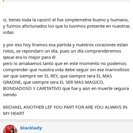
Recuerdo que en una entrevista Michael dijo que su amor por
si, tienes toda la razon!! el fue simplemetne bueno y humano,
los niños lo aprendió de pequeño cuando le explicaron lo que
y fuimos afortunados los que lo tuvimos presente en nuestras
significaba aquella frase " dejad que los niños vengan a mí.."
vidas
Lo admiraremos y respetaremos siempre su mensaje , el
legado de su entrega total a compartir con sus semejantes el
y por eso hoy llramos esa partida y nuestros corazones estan
don con el cual el Supremo le dotó, y las causas humanitarias
rotos, se repondarn un día, pues un día comprenderemos
con las que contribuyó en vida y que permanecerán luego de
qwue era lo mejor para él
su desaparición ( de acuerdo a lo que sabemos de su voluntad
pero lo amabamos tanto que en este momento no podemos
que dejó escrita para que se implementara en el futuro)..
comprender que nuestra vida debe seguir sin ese marivolloso
ser que siempre ser EL REY, que siempre sera EL MAS
Vivió con nosotr@s en este tiempo y varias generaciones
fuimos muy afortunad@s de verlo y disfrutarlo .....
GRADNE, que siempre sera EL SER MAS MAGICO,
BONDADOSO Y CARITATIVO que fue y aún en muerte seguira
siendo
MICHAEL ANOTHER LEF YOU PART FOR ARE YOU ALWAYS IN
MY HEART
blacklady