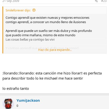
21 Sep 2009
#23
Smileforever dijo:
Contigo aprendí que existen nuevas y mejores emociones
contigo aprendí, a conocer un mundo lleno de ilusiones
Aprendí que puede un sueño ser más dulce y más profundo
que puedo irme mañana, mismo de este mundo
Las cosas bellas ya contigo las vivi
Y contigo aprendí que yó nací, el día que, te conocí
Haz clic para expandir...
:llorando::llorando: esta canción me hizo llorar!! es perfecta
para describir todo lo ke michael me hace sentir
lo estraño tanto
YumiJackson
0