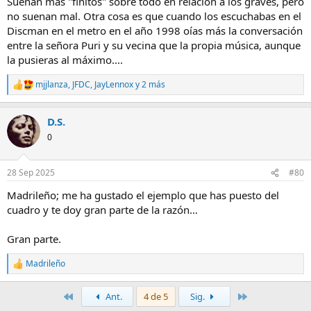
Suenan más "finitos" sobre todo en relación a los graves, pero
no suenan mal. Otra cosa es que cuando los escuchabas en el
Discman en el metro en el año 1998 oías más la conversación
entre la señora Puri y su vecina que la propia música, aunque
la pusieras al máximo....
mjjlanza
,
JFDC
,
JayLennox
y 2 más
R
e
a
D.S.
c
c
0
i
o
n
28 Sep 2025
#80
e
s
Madrileño; me ha gustado el ejemplo que has puesto del
:
cuadro y te doy gran parte de la razón…
Gran parte.
Madrileño
R
e
a
Primero
Último
Ant.
4 de 5
Sig.
c