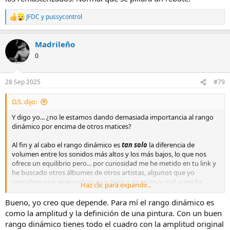
mezclados de forma muy profesional. Todo ese trabajo se opaca
cuando para el cd y streaming se destroza el rango dinámico por
JFDC
y
pussycontrol
R
agradar al público moderno que usa airpods.
e
a
Madrileño
c
c
0
i
o
n
28 Sep 2025
#79
e
s
D.S. dijo:
:
Y digo yo... ¿no le estamos dando demasiada importancia al rango
dinámico por encima de otros matices?
Al fin y al cabo el rango dinámico es
tan solo
la diferencia de
volumen entre los sonidos más altos y los más bajos, lo que nos
ofrece un equilibrio pero... por curiosidad me he metido en tu link y
he buscado otros álbumes de otros artistas, algunos que yo
considero que se escuchan muy bien y otros muy mal, y me ha
Haz clic para expandir...
sorprendido los resultados que daban en cuanto al rango dinámico,
por lo que claramente estamos reduciendo a eso la calidad sonora
Bueno, yo creo que depende. Para mí el rango dinámico es
de un álbum y para mi es erróneo.
como la amplitud y la definición de una pintura. Con un buen
rango dinámico tienes todo el cuadro con la amplitud original
Una cosa es el "loudness war" (en el que todos estamos en contra