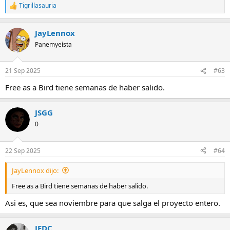
Tigrillasauria
R
e
a
JayLennox
c
c
Panemyeísta
i
o
n
21 Sep 2025
#63
e
s
Free as a Bird tiene semanas de haber salido.
:
JSGG
0
22 Sep 2025
#64
JayLennox dijo:
Free as a Bird tiene semanas de haber salido.
Asi es, que sea noviembre para que salga el proyecto entero.
JFDC