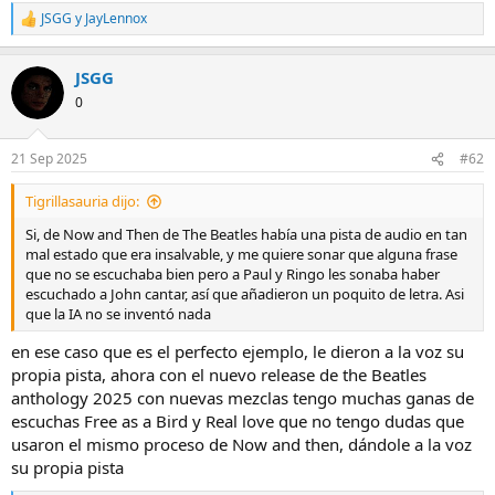
a
JSGG
y
JayLennox
R
e
a
JSGG
c
c
0
i
o
n
21 Sep 2025
#62
e
s
Tigrillasauria dijo:
:
Si, de Now and Then de The Beatles había una pista de audio en tan
mal estado que era insalvable, y me quiere sonar que alguna frase
que no se escuchaba bien pero a Paul y Ringo les sonaba haber
escuchado a John cantar, así que añadieron un poquito de letra. Asi
que la IA no se inventó nada
en ese caso que es el perfecto ejemplo, le dieron a la voz su
propia pista, ahora con el nuevo release de the Beatles
anthology 2025 con nuevas mezclas tengo muchas ganas de
escuchas Free as a Bird y Real love que no tengo dudas que
usaron el mismo proceso de Now and then, dándole a la voz
su propia pista