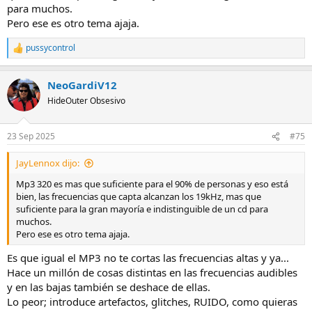
para muchos.
Pero ese es otro tema ajaja.
pussycontrol
R
e
a
NeoGardiV12
c
c
HideOuter Obsesivo
i
o
n
23 Sep 2025
#75
e
s
JayLennox dijo:
:
Mp3 320 es mas que suficiente para el 90% de personas y eso está
bien, las frecuencias que capta alcanzan los 19kHz, mas que
suficiente para la gran mayoría e indistinguible de un cd para
muchos.
Pero ese es otro tema ajaja.
Es que igual el MP3 no te cortas las frecuencias altas y ya...
Hace un millón de cosas distintas en las frecuencias audibles
y en las bajas también se deshace de ellas.
Lo peor; introduce artefactos, glitches, RUIDO, como quieras