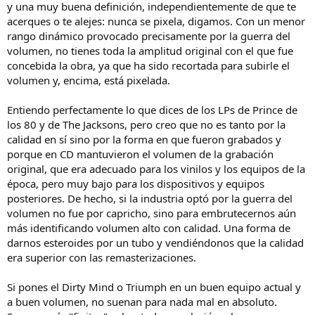
y una muy buena definición, independientemente de que te
de simplemente subir volúmenes a tope) y otra son los rangos
acerques o te alejes: nunca se pixela, digamos. Con un menor
dinámicos. He buscado discos de Prince de los 80 que para mi
rango dinámico provocado precisamente por la guerra del
suenan bastante mal y tienen un rango dinámico excelente, lo
mismo pasa con "Destiny" o "Triumph" de The Jacksons; sonido
volumen, no tienes toda la amplitud original con el que fue
pobre y grandes resultados de rango. "Curiosamente" los discos de
concebida la obra, ya que ha sido recortada para subirle el
artistas con una carrera muy larga (por ejemplo Stevie Wonder)
volumen y, encima, está pixelada.
"suenan mejor" (según el link) en los 70 que en los 90...
Entiendo perfectamente lo que dices de los LPs de Prince de
Es que, un disco como "Dangerous" comparado con "Off The Wall",
los 80 y de The Jacksons, pero creo que no es tanto por la
en el que tienes efectos de sonidos (con la clara intención de que
destaquen) y otro donde solo hay instrumentos clásicos, va a tener
calidad en sí sino por la forma en que fueron grabados y
por narices un rango dinámico distinto por coj... por narices, otra
porque en CD mantuvieron el volumen de la grabación
vez.
original, que era adecuado para los vinilos y los equipos de la
época, pero muy bajo para los dispositivos y equipos
posteriores. De hecho, si la industria optó por la guerra del
volumen no fue por capricho, sino para embrutecernos aún
más identificando volumen alto con calidad. Una forma de
darnos esteroides por un tubo y vendiéndonos que la calidad
era superior con las remasterizaciones.
Si pones el Dirty Mind o Triumph en un buen equipo actual y
a buen volumen, no suenan para nada mal en absoluto.