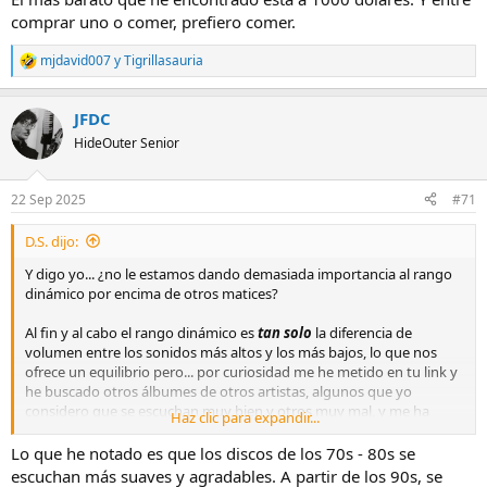
comprar uno o comer, prefiero comer.
mjdavid007
y
Tigrillasauria
R
e
a
JFDC
c
c
HideOuter Senior
i
o
n
22 Sep 2025
#71
e
s
D.S. dijo:
:
Y digo yo... ¿no le estamos dando demasiada importancia al rango
dinámico por encima de otros matices?
Al fin y al cabo el rango dinámico es
tan solo
la diferencia de
volumen entre los sonidos más altos y los más bajos, lo que nos
ofrece un equilibrio pero... por curiosidad me he metido en tu link y
he buscado otros álbumes de otros artistas, algunos que yo
considero que se escuchan muy bien y otros muy mal, y me ha
Haz clic para expandir...
sorprendido los resultados que daban en cuanto al rango dinámico,
por lo que claramente estamos reduciendo a eso la calidad sonora
Lo que he notado es que los discos de los 70s - 80s se
de un álbum y para mi es erróneo.
escuchan más suaves y agradables. A partir de los 90s, se