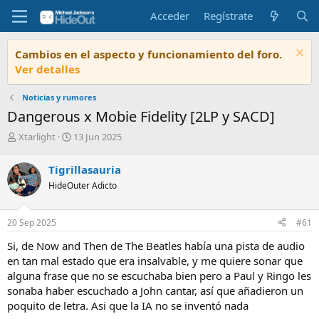
Acceder
Regístrate
Cambios en el aspecto y funcionamiento del foro.
Ver detalles
Noticias y rumores
Dangerous x Mobie Fidelity [2LP y SACD]
I
F
Xtarlight
13 Jun 2025
n
e
i
c
Tigrillasauria
c
h
HideOuter Adicto
i
a
a
d
d
e
20 Sep 2025
#61
o
i
r
n
Si, de Now and Then de The Beatles había una pista de audio
d
i
en tan mal estado que era insalvable, y me quiere sonar que
e
c
alguna frase que no se escuchaba bien pero a Paul y Ringo les
l
i
sonaba haber escuchado a John cantar, así que añadieron un
t
o
e
poquito de letra. Asi que la IA no se inventó nada
m