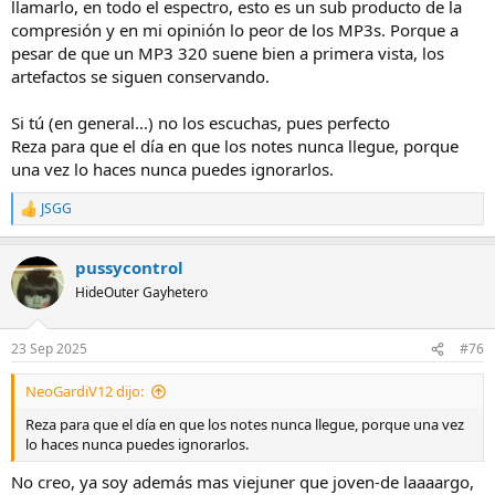
llamarlo, en todo el espectro, esto es un sub producto de la
compresión y en mi opinión lo peor de los MP3s. Porque a
pesar de que un MP3 320 suene bien a primera vista, los
artefactos se siguen conservando.
Si tú (en general...) no los escuchas, pues perfecto
Reza para que el día en que los notes nunca llegue, porque
una vez lo haces nunca puedes ignorarlos.
JSGG
R
e
a
pussycontrol
c
c
HideOuter Gayhetero
i
o
n
23 Sep 2025
#76
e
s
NeoGardiV12 dijo:
:
Reza para que el día en que los notes nunca llegue, porque una vez
lo haces nunca puedes ignorarlos.
No creo, ya soy además mas viejuner que joven-de laaaargo,