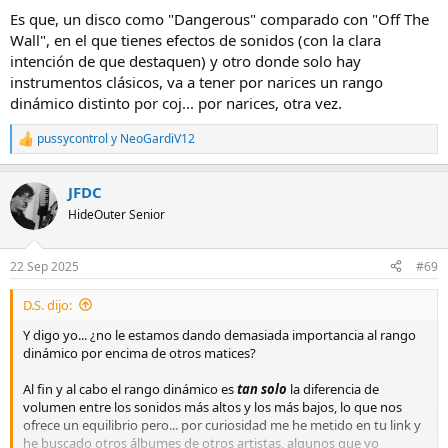
Es que, un disco como "Dangerous" comparado con "Off The
Wall", en el que tienes efectos de sonidos (con la clara
intención de que destaquen) y otro donde solo hay
instrumentos clásicos, va a tener por narices un rango
dinámico distinto por coj... por narices, otra vez.
pussycontrol
y
NeoGardiV12
R
e
a
JFDC
c
c
HideOuter Senior
i
o
n
22 Sep 2025
#69
e
s
D.S. dijo:
:
Y digo yo... ¿no le estamos dando demasiada importancia al rango
dinámico por encima de otros matices?
Al fin y al cabo el rango dinámico es
tan solo
la diferencia de
volumen entre los sonidos más altos y los más bajos, lo que nos
ofrece un equilibrio pero... por curiosidad me he metido en tu link y
he buscado otros álbumes de otros artistas, algunos que yo