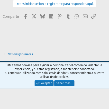
c
Debes iniciar sesión o registrarte para responder aquí.
i
o
n
Facebook
X
Bluesky
LinkedIn
Pinterest
Tumblr
WhatsApp
Email
Enlace
Compartir:
e
s
:
Noticias y rumores
Español (ES)
Utilizamos cookies para ayudar a personalizar el contenido, adaptar la
experiencia, y si estás registrado, a mantenerte conectado.
Contáctanos
Términos y reglas
Política de privacidad
Ayuda
Al continuar utilizando este sitio, estás dando tu consentimiento a nuestra
Inicio
R
utilización de cookies.
S
S
Aceptar
Saber más…
®
Community platform by XenForo
© 2010-2026 XenForo Ltd.