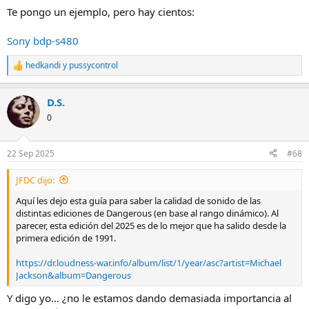
Te pongo un ejemplo, pero hay cientos:
Sony bdp-s480
hedkandi
y
pussycontrol
R
e
a
D.S.
c
c
0
i
o
n
22 Sep 2025
#68
e
s
JFDC dijo:
:
Aquí les dejo esta guía para saber la calidad de sonido de las
distintas ediciones de Dangerous (en base al rango dinámico). Al
parecer, esta edición del 2025 es de lo mejor que ha salido desde la
primera edición de 1991.
https://dr.loudness-war.info/album/list/1/year/asc?artist=Michael
Jackson&album=Dangerous
Y digo yo... ¿no le estamos dando demasiada importancia al