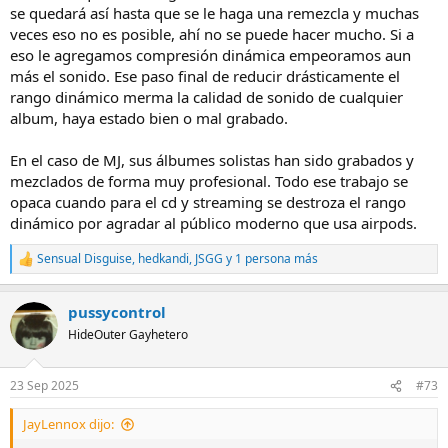
se quedará así hasta que se le haga una remezcla y muchas
veces eso no es posible, ahí no se puede hacer mucho. Si a
eso le agregamos compresión dinámica empeoramos aun
más el sonido. Ese paso final de reducir drásticamente el
rango dinámico merma la calidad de sonido de cualquier
album, haya estado bien o mal grabado.
En el caso de MJ, sus álbumes solistas han sido grabados y
mezclados de forma muy profesional. Todo ese trabajo se
opaca cuando para el cd y streaming se destroza el rango
dinámico por agradar al público moderno que usa airpods.
Sensual Disguise
,
hedkandi
,
JSGG
y 1 persona más
R
e
a
pussycontrol
c
c
HideOuter Gayhetero
i
o
n
23 Sep 2025
#73
e
s
JayLennox dijo:
: