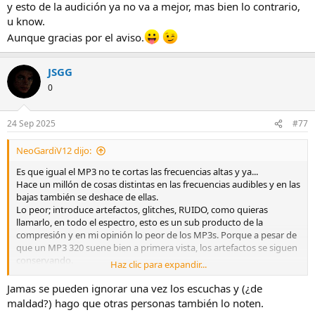
y esto de la audición ya no va a mejor, mas bien lo contrario,
u know.
Aunque gracias por el aviso.
JSGG
0
24 Sep 2025
#77
NeoGardiV12 dijo:
Es que igual el MP3 no te cortas las frecuencias altas y ya...
Hace un millón de cosas distintas en las frecuencias audibles y en las
bajas también se deshace de ellas.
Lo peor; introduce artefactos, glitches, RUIDO, como quieras
llamarlo, en todo el espectro, esto es un sub producto de la
compresión y en mi opinión lo peor de los MP3s. Porque a pesar de
que un MP3 320 suene bien a primera vista, los artefactos se siguen
conservando.
Haz clic para expandir...
Si tú (en general...) no los escuchas, pues perfecto
Jamas se pueden ignorar una vez los escuchas y (¿de
Reza para que el día en que los notes nunca llegue, porque una vez
maldad?) hago que otras personas también lo noten.
lo haces nunca puedes ignorarlos.