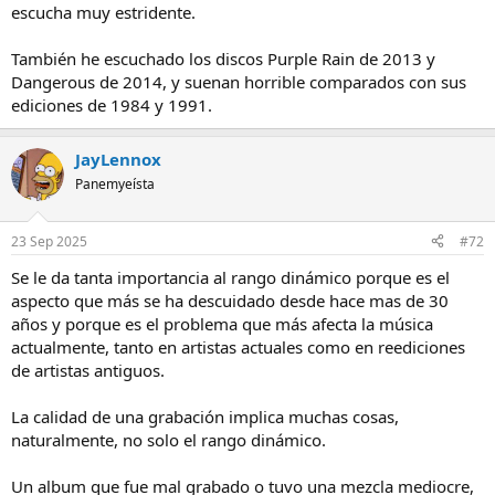
escucha muy estridente.
Una cosa es el "loudness war" (en el que todos estamos en contra
de simplemente subir volúmenes a tope) y otra son los rangos
También he escuchado los discos Purple Rain de 2013 y
dinámicos. He buscado discos de Prince de los 80 que para mi
Dangerous de 2014, y suenan horrible comparados con sus
suenan bastante mal y tienen un rango dinámico excelente, lo
mismo pasa con "Destiny" o "Triumph" de The Jacksons; sonido
ediciones de 1984 y 1991.
pobre y grandes resultados de rango. "Curiosamente" los discos de
artistas con una carrera muy larga (por ejemplo Stevie Wonder)
JayLennox
"suenan mejor" (según el link) en los 70 que en los 90...
Panemyeísta
Es que, un disco como "Dangerous" comparado con "Off The Wall",
en el que tienes efectos de sonidos (con la clara intención de que
destaquen) y otro donde solo hay instrumentos clásicos, va a tener
23 Sep 2025
#72
por narices un rango dinámico distinto por coj... por narices, otra
Se le da tanta importancia al rango dinámico porque es el
vez.
aspecto que más se ha descuidado desde hace mas de 30
años y porque es el problema que más afecta la música
actualmente, tanto en artistas actuales como en reediciones
de artistas antiguos.
La calidad de una grabación implica muchas cosas,
naturalmente, no solo el rango dinámico.
Un album que fue mal grabado o tuvo una mezcla mediocre,