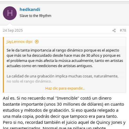
hedkandi
H
Slave to the Rhythm
24 Sep 2025
#78
JayLennox dijo:
Se le da tanta importancia al rango dinámico porque es el aspecto
que más se ha descuidado desde hace mas de 30 años y porque es
el problema que más afecta la música actualmente, tanto en artistas
actuales como en reediciones de artistas antiguos.
La calidad de una grabación implica muchas cosas, naturalmente,
no solo el rango dinámico.
Haz clic para expandir...
Un album que fue mal grabado o tuvo una mezcla mediocre, se
quedará así hasta que se le haga una remezcla y muchas veces eso
Así es. Si no recuerdo mal "Invencible" costó un dinero
no es posible, ahí no se puede hacer mucho. Si a eso le agregamos
bastante importante (unos 30 millones de dólares) en cuanto
compresión dinámica empeoramos aun más el sonido. Ese paso
estudios y métodos de grabación. Si eso queda relegado a
final de reducir drásticamente el rango dinámico merma la calidad
una mala copia, podrás decir que tampoco era para tanto.
de sonido de cualquier album, haya estado bien o mal grabado.
Pero si no, recordad también el juicio aquel de Quincy Jones y
los remasterizados. Normal que se pillara un rebote.
En el caso de MJ, sus álbumes solistas han sido grabados y