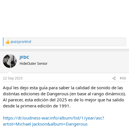
pussycontrol
R
e
a
JFDC
c
c
HideOuter Senior
i
o
n
22 Sep 2025
#66
e
s
Aquí les dejo esta guía para saber la calidad de sonido de las
:
distintas ediciones de Dangerous (en base al rango dinámico).
Al parecer, esta edición del 2025 es de lo mejor que ha salido
desde la primera edición de 1991.
https://dr.loudness-war.info/album/list/1/year/asc?
artist=Michael Jackson&album=Dangerous