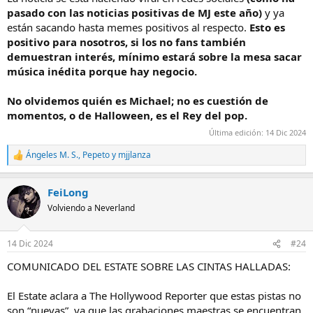
pasado con las noticias positivas de MJ este año)
y ya
están sacando hasta memes positivos al respecto.
Esto es
positivo para nosotros, si los no fans también
demuestran interés, mínimo estará sobre la mesa sacar
música inédita porque hay negocio.
No olvidemos quién es Michael; no es cuestión de
momentos, o de Halloween, es el Rey del pop.
Última edición:
14 Dic 2024
Ángeles M. S.
,
Pepeto
y
mjjlanza
R
e
a
FeiLong
c
c
Volviendo a Neverland
i
o
n
14 Dic 2024
#24
e
s
COMUNICADO DEL ESTATE SOBRE LAS CINTAS HALLADAS:
:
El Estate aclara a The Hollywood Reporter que estas pistas no
son “nuevas”, ya que las grabaciones maestras se encuentran