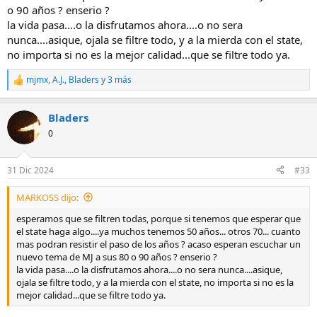
o 90 años ? enserio ?
la vida pasa....o la disfrutamos ahora....o no sera
nunca....asique, ojala se filtre todo, y a la mierda con el state,
no importa si no es la mejor calidad...que se filtre todo ya.
mjmx
,
A.J.
,
Bladers
y 3 más
R
e
a
Bladers
c
c
0
i
o
n
31 Dic 2024
#33
e
s
MARKOSS dijo:
:
esperamos que se filtren todas, porque si tenemos que esperar que
el state haga algo....ya muchos tenemos 50 años... otros 70... cuanto
mas podran resistir el paso de los años ? acaso esperan escuchar un
nuevo tema de MJ a sus 80 o 90 años ? enserio ?
la vida pasa....o la disfrutamos ahora....o no sera nunca....asique,
ojala se filtre todo, y a la mierda con el state, no importa si no es la
mejor calidad...que se filtre todo ya.