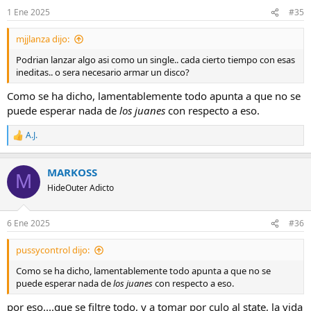
n
1 Ene 2025
#35
e
s
mjjlanza dijo:
:
Podrian lanzar algo asi como un single.. cada cierto tiempo con esas
ineditas.. o sera necesario armar un disco?
Como se ha dicho, lamentablemente todo apunta a que no se
puede esperar nada de
los juanes
con respecto a eso.
A.J.
R
e
a
MARKOSS
c
M
c
HideOuter Adicto
i
o
n
6 Ene 2025
#36
e
s
pussycontrol dijo:
:
Como se ha dicho, lamentablemente todo apunta a que no se
puede esperar nada de
los juanes
con respecto a eso.
por eso....que se filtre todo, y a tomar por culo al state, la vida