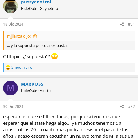
pussycontrol
c
c
HideOuter Gayhetero
i
o
n
18 Dic 2024
#31
e
s
mjjlanza dijo:
:
... y la supuesta película les basta..
Offtopic: ¿"supuesta"?
Smooth Eric
R
e
a
MARKOSS
c
M
c
HideOuter Adicto
i
o
n
30 Dic 2024
#32
e
s
esperamos que se filtren todas, porque si tenemos que
:
esperar que el state haga algo....ya muchos tenemos 50
años... otros 70... cuanto mas podran resistir el paso de los
años ? acaso esperan escuchar un nuevo tema de MJ a sus 80