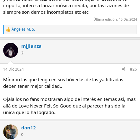
importa, interesa lanzar música inédita, por las razones de
siempre son demos incompletos etc etc
Última edición:
15 Dic 2024
Ángeles M. S.
R
e
a
mjjlanza
c
c
2
i
o
n
14 Dic 2024
#26
e
s
Mínimo las que tenga en sus bóvedas de las ya filtradas
:
deben tener mejor calidad..
Ojala los no fans mostraran algo de interés en temas asi, mas
allá de Love Never Felt So Good que al parecer ha sido la
única que lo ha logrado..
dan12
0