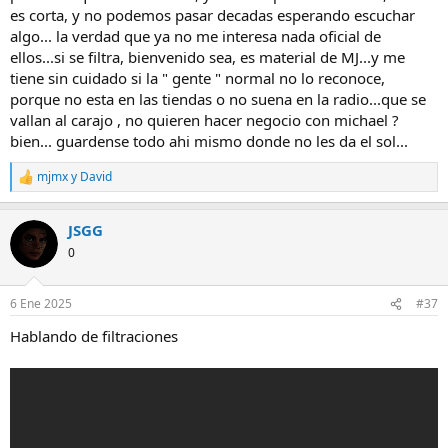
es corta, y no podemos pasar decadas esperando escuchar
algo... la verdad que ya no me interesa nada oficial de
ellos...si se filtra, bienvenido sea, es material de MJ...y me
tiene sin cuidado si la " gente " normal no lo reconoce,
porque no esta en las tiendas o no suena en la radio...que se
vallan al carajo , no quieren hacer negocio con michael ?
bien... guardense todo ahi mismo donde no les da el sol...
mjmx
y
David
R
e
a
JSGG
c
c
0
i
o
n
6 Ene 2025
#37
e
s
Hablando de filtraciones
: