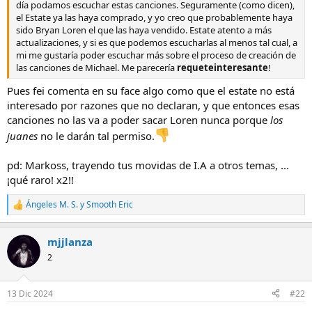
día podamos escuchar estas canciones. Seguramente (como dicen),
t
o
el Estate ya las haya comprado, y yo creo que probablemente haya
e
sido Bryan Loren el que las haya vendido. Estate atento a más
m
actualizaciones, y si es que podemos escucharlas al menos tal cual, a
a
mi me gustaría poder escuchar más sobre el proceso de creación de
las canciones de Michael. Me parecería
requeteinteresante
!
Pues fei comenta en su face algo como que el estate no está
interesado por razones que no declaran, y que entonces esas
canciones no las va a poder sacar Loren nunca porque
los
juanes
no le darán tal permiso.
pd: Markoss, trayendo tus movidas de I.A a otros temas, ...
¡qué raro! x2!!
Ángeles M. S.
y
Smooth Eric
R
e
a
mjjlanza
c
c
2
i
o
n
13 Dic 2024
#22
e
s