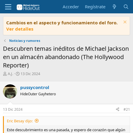
Acceder
Regístrate
Cambios en el aspecto y funcionamiento del foro.
Ver detalles
Noticias y rumores
Descubren temas inéditos de Michael Jackson
en un almacén abandonado (The Hollywood
Reporter)
I
F
A.J.
13 Dic 2024
n
e
i
c
pussycontrol
c
h
HideOuter Gayhetero
i
a
a
d
d
e
13 Dic 2024
#21
o
i
r
n
Eric Besay dijo:
d
i
e
c
Este descubrimiento es una pasada, y espero de corazón que algún
l
i