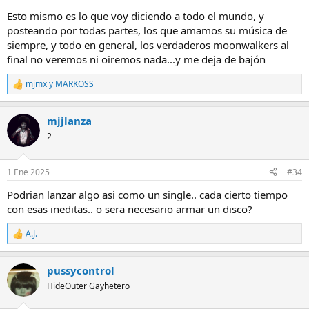
Esto mismo es lo que voy diciendo a todo el mundo, y
posteando por todas partes, los que amamos su música de
siempre, y todo en general, los verdaderos moonwalkers al
final no veremos ni oiremos nada...y me deja de bajón
mjmx
y
MARKOSS
R
e
a
mjjlanza
c
c
2
i
o
n
1 Ene 2025
#34
e
s
Podrian lanzar algo asi como un single.. cada cierto tiempo
:
con esas ineditas.. o sera necesario armar un disco?
A.J.
R
e
a
pussycontrol
c
c
HideOuter Gayhetero
i
o