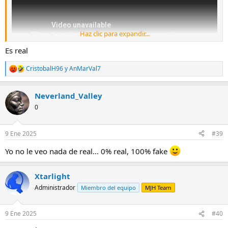
Haz clic para expandir...
Es real
CristobalH96
y
AnMarVal7
R
e
a
Neverland_Valley
c
c
0
i
o
n
9 Ene 2025
#39
e
s
Yo no le veo nada de real... 0% real, 100% fake
:
Xtarlight
Administrador
Miembro del equipo
MJH Team
9 Ene 2025
#40