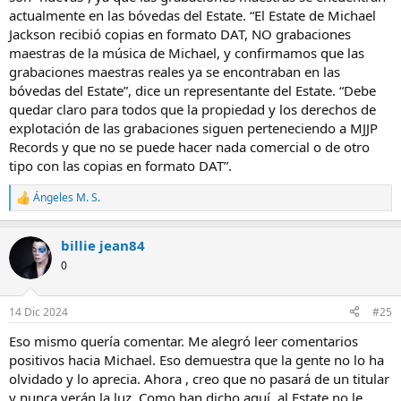
actualmente en las bóvedas del Estate. “El Estate de Michael
Jackson recibió copias en formato DAT, NO grabaciones
maestras de la música de Michael, y confirmamos que las
grabaciones maestras reales ya se encontraban en las
bóvedas del Estate”, dice un representante del Estate. “Debe
quedar claro para todos que la propiedad y los derechos de
explotación de las grabaciones siguen perteneciendo a MJJP
Records y que no se puede hacer nada comercial o de otro
tipo con las copias en formato DAT”.
Ángeles M. S.
R
e
a
billie jean84
c
c
0
i
o
n
14 Dic 2024
#25
e
s
Eso mismo quería comentar. Me alegró leer comentarios
:
positivos hacia Michael. Eso demuestra que la gente no lo ha
olvidado y lo aprecia. Ahora , creo que no pasará de un titular
y nunca verán la luz. Como han dicho aquí, al Estate no le