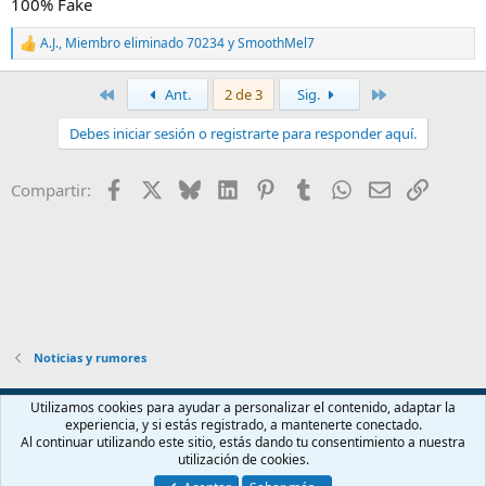
100% Fake
A.J.
,
Miembro eliminado 70234
y
SmoothMel7
R
e
a
Primero
Último
Ant.
2 de 3
Sig.
c
c
Debes iniciar sesión o registrarte para responder aquí.
i
o
n
Facebook
X
Bluesky
LinkedIn
Pinterest
Tumblr
WhatsApp
Email
Enlace
Compartir:
e
s
:
Noticias y rumores
Español (ES)
Utilizamos cookies para ayudar a personalizar el contenido, adaptar la
experiencia, y si estás registrado, a mantenerte conectado.
Contáctanos
Términos y reglas
Política de privacidad
Ayuda
Al continuar utilizando este sitio, estás dando tu consentimiento a nuestra
Inicio
R
utilización de cookies.
S
S