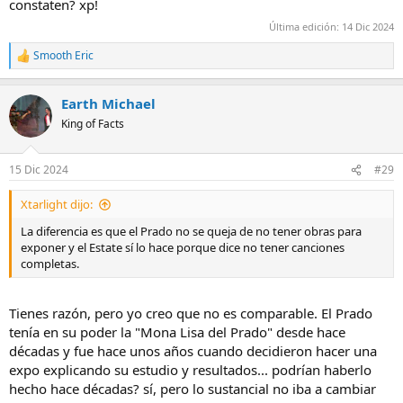
constaten? xp!
Última edición:
14 Dic 2024
Smooth Eric
R
e
a
Earth Michael
c
c
King of Facts
i
o
n
15 Dic 2024
#29
e
s
Xtarlight dijo:
:
La diferencia es que el Prado no se queja de no tener obras para
exponer y el Estate sí lo hace porque dice no tener canciones
completas.
Tienes razón, pero yo creo que no es comparable. El Prado
tenía en su poder la "Mona Lisa del Prado" desde hace
décadas y fue hace unos años cuando decidieron hacer una
expo explicando su estudio y resultados... podrían haberlo
hecho hace décadas? sí, pero lo sustancial no iba a cambiar