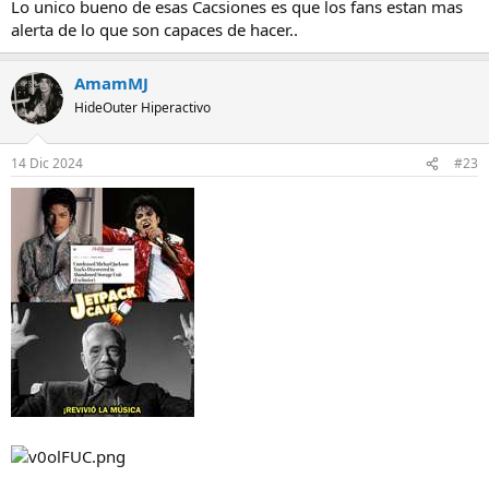
Lo unico bueno de esas Cacsiones es que los fans estan mas
:
alerta de lo que son capaces de hacer..
AmamMJ
HideOuter Hiperactivo
14 Dic 2024
#23