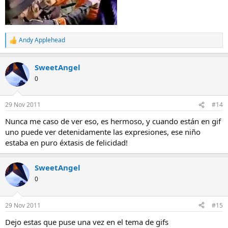
Andy Applehead
R
e
a
SweetAngel
c
c
0
i
o
n
29 Nov 2011
#14
e
s
Nunca me caso de ver eso, es hermoso, y cuando están en gif
:
uno puede ver detenidamente las expresiones, ese niño
estaba en puro éxtasis de felicidad!
SweetAngel
0
29 Nov 2011
#15
Dejo estas que puse una vez en el tema de gifs