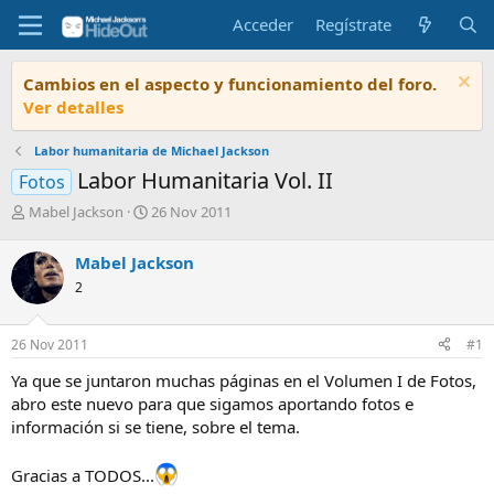
Acceder
Regístrate
Cambios en el aspecto y funcionamiento del foro.
Ver detalles
Labor humanitaria de Michael Jackson
Labor Humanitaria Vol. II
Fotos
I
F
Mabel Jackson
26 Nov 2011
n
e
i
c
Mabel Jackson
c
h
2
i
a
a
d
d
e
26 Nov 2011
#1
o
i
r
n
Ya que se juntaron muchas páginas en el Volumen I de Fotos,
d
i
abro este nuevo para que sigamos aportando fotos e
e
c
información si se tiene, sobre el tema.
l
i
t
o
e
Gracias a TODOS...
m