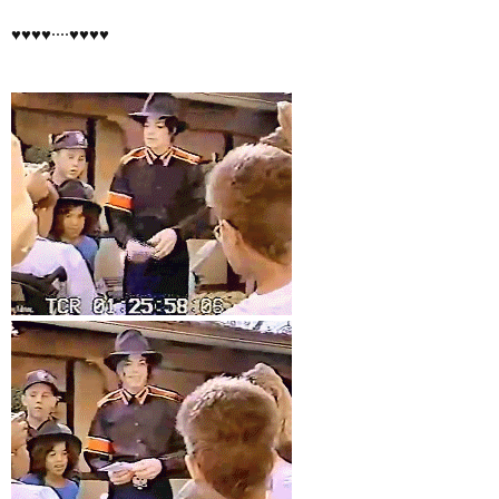
♥♥♥♥····♥♥♥♥