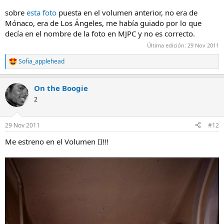
sobre
esta foto
puesta en el volumen anterior, no era de
Mónaco, era de Los Ángeles, me había guiado por lo que
decía en el nombre de la foto en MJPC y no es correcto.
Última edición:
29 Nov 2011
Sofia_applehead
R
e
a
On the Boogie
c
c
2
i
o
n
29 Nov 2011
#12
e
s
Me estreno en el Volumen II!!!
: