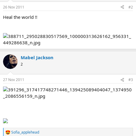
26 Nov 2011
#2
Heal the world !!
Mabel Jackson
2
27 Nov 2011
#3
Sofia_applehead
R