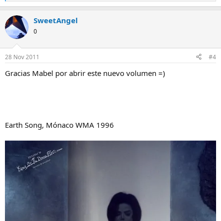
e
a
SweetAngel
c
c
0
i
o
n
28 Nov 2011
#4
e
s
Gracias Mabel por abrir este nuevo volumen =)
:
Earth Song, Mónaco WMA 1996