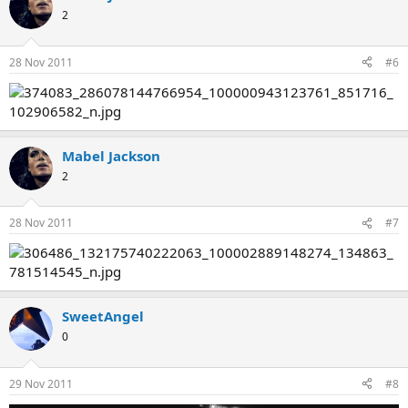
2
28 Nov 2011
#6
Mabel Jackson
2
28 Nov 2011
#7
SweetAngel
0
29 Nov 2011
#8