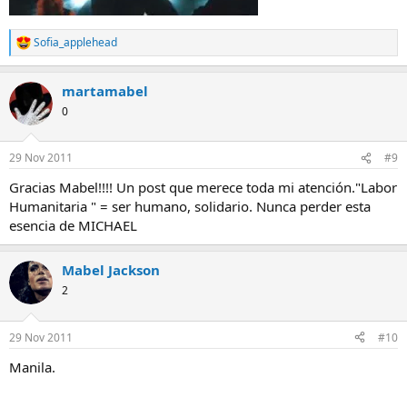
Sofia_applehead
R
e
a
martamabel
c
c
0
i
o
n
29 Nov 2011
#9
e
s
Gracias Mabel!!!! Un post que merece toda mi atención."Labor
:
Humanitaria " = ser humano, solidario. Nunca perder esta
esencia de MICHAEL
Mabel Jackson
2
29 Nov 2011
#10
Manila.