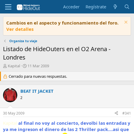
Acceder
Regístrate
Cambios en el aspecto y funcionamiento del foro.
Ver detalles
Organiza tu viaje
Listado de HideOuters en el O2 Arena -
Londres
I
F
Kapital
11 Mar 2009
n
e
i
Cerrado para nuevas respuestas.
c
c
h
i
a
BEAT IT JACKET
a
d
d
2
e
o
i
r
n
30 May 2009
#341
d
i
e
c
Kapital
al final no voy al concierto, devolbi las entradas y
l
i
ya me ingreson el dinero de las 2 Thriller pack....asi que
t
o