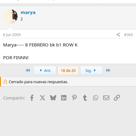
marya
2
8 Jun 2009
#360
Marya----- 8 FEBRERO bk b1 ROW K
POR FINNN!
Primero
Último
Ant.
18 de 20
Sig.
Cerrado para nuevas respuestas.
Facebook
X
Bluesky
LinkedIn
Pinterest
Tumblr
WhatsApp
Email
Enlace
Compartir: