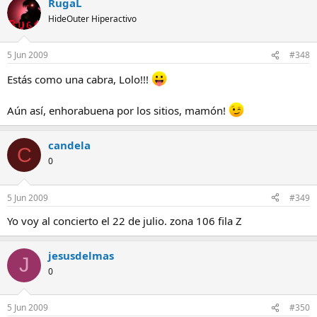
RugaL
HideOuter Hiperactivo
5 Jun 2009
#348
Estás como una cabra, Lolo!!!
Aún así, enhorabuena por los sitios, mamón!
candela
C
0
5 Jun 2009
#349
Yo voy al concierto el 22 de julio. zona 106 fila Z
jesusdelmas
J
0
5 Jun 2009
#350