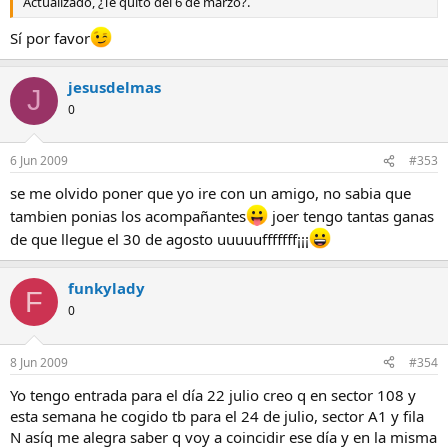
Actualizado, ¿Te quito del 6 de marzo?.
Sí por favor
jesusdelmas
J
0
6 Jun 2009
#353
se me olvido poner que yo ire con un amigo, no sabia que
tambien ponias los acompañantes
joer tengo tantas ganas
de que llegue el 30 de agosto uuuuufffffff¡¡¡
funkylady
F
0
8 Jun 2009
#354
Yo tengo entrada para el día 22 julio creo q en sector 108 y
esta semana he cogido tb para el 24 de julio, sector A1 y fila
N asíq me alegra saber q voy a coincidir ese día y en la misma