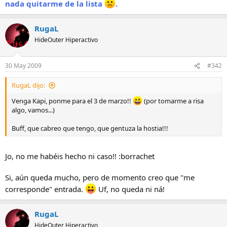
e
nada quitarme de la lista
.
m
a
RugaL
HideOuter Hiperactivo
30 May 2009
#342
RugaL dijo:
Venga Kapi, ponme para el 3 de marzo!!
(por tomarme a risa
algo, vamos...)
Buff, que cabreo que tengo, que gentuza la hostia!!!
Jo, no me habéis hecho ni caso!! :borrachet
Si, aún queda mucho, pero de momento creo que "me
corresponde" entrada.
Uf, no queda ni ná!
RugaL
HideOuter Hiperactivo