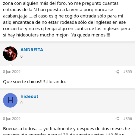
zona con alguien más del foro. Yo me pregunto cuantas
entradas de la N han puesto a la venta porq nunca se
acaban,ja,ja.....el caso es q he cogido entrada sólo para mí
asiq encantada de no estar rodeada sólo de ingleses en ese
concierto- y no es q tenga algo en contra de los ingleses pero
si hay hideouters mucho mejor- .Ya queda menos!!!!
ANDREITA
0
8 Jun 2009
#355
Que suerte chicos!!!! :llorando:
hideout
H
0
8 Jun 2009
#356
Buenas a todos...... yo finalmente y despues de dos meses he
conseguido entradas para el 30 de agosto,sector 419 fila s