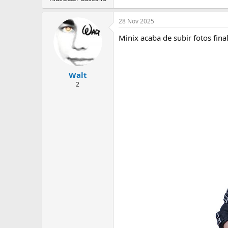
28 Nov 2025
Minix acaba de subir fotos final
Walt
2