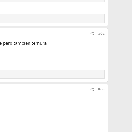
#62
e pero también ternura
#63