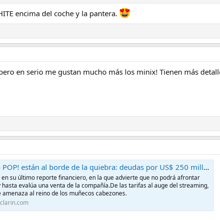
TE encima del coche y la pantera.
 pero en serio me gustan mucho más los minix! Tienen más detall
borde de la quiebra: deudas por US$ 250 millones, el fantasma de la bancarrota y un enemigo conocido
en su último reporte financiero, en la que advierte que no podrá afrontar
hasta evalúa una venta de la compañía.De las tarifas al auge del streaming,
e amenaza al reino de los muñecos cabezones.
clarin.com