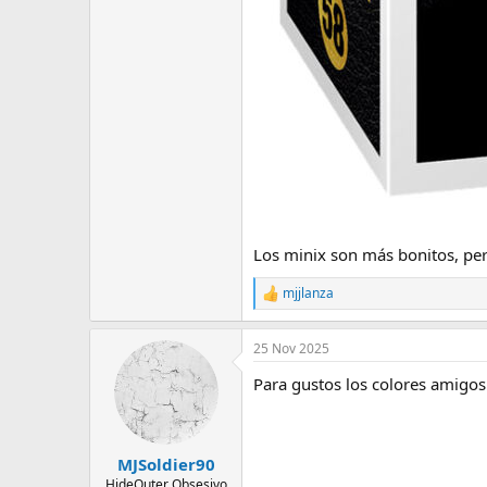
Los minix son más bonitos, per
mjjlanza
R
e
a
25 Nov 2025
c
c
Para gustos los colores amigos
i
o
n
e
s
MJSoldier90
:
HideOuter Obsesivo