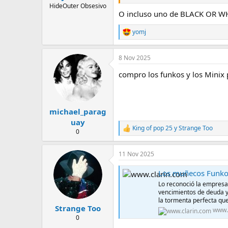
l
i
HideOuter Obsesivo
O incluso uno de BLACK OR WHI
t
o
e
yomj
m
R
a
e
a
8 Nov 2025
c
c
compro los funkos y los Minix
i
o
n
e
s
michael_parag
:
uay
King of pop 25
y
Strange Too
R
0
e
a
11 Nov 2025
c
c
Los muñecos Funko POP! están al 
i
o
Lo reconoció la empresa 
n
vencimientos de deuda y 
e
la tormenta perfecta qu
s
Strange Too
www.
:
0