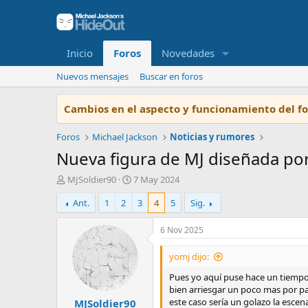
Inicio
Foros
Novedades
Nuevos mensajes
Buscar en foros
Cambios en el aspecto y funcionamiento del f
Foros
Michael Jackson
Noticias y rumores
Nueva figura de MJ diseñada po
I
F
MJSoldier90
7 May 2024
n
e
Ant.
1
2
3
4
5
Sig.
i
c
c
h
i
a
6 Nov 2025
a
d
d
e
yomj dijo:
o
i
Pues yo aquí puse hace un tiempo q
r
n
bien arriesgar un poco mas por pa
d
i
este caso sería un golazo la escena
MJSoldier90
e
c