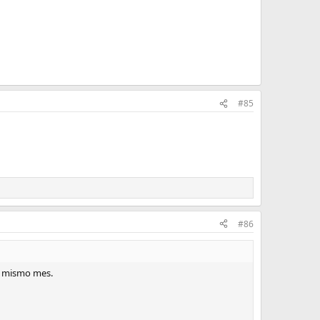
#85
#86
el mismo mes.