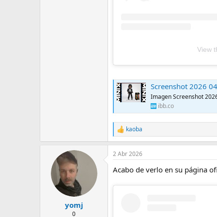
View t
Screenshot 2026 04 
Imagen Screenshot 2026
ibb.co
kaoba
R
e
a
2 Abr 2026
c
c
Acabo de verlo en su página of
i
o
n
e
s
yomj
:
0