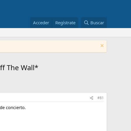
Acceder
Regístrate
Buscar
ff The Wall*
#81
de concierto.