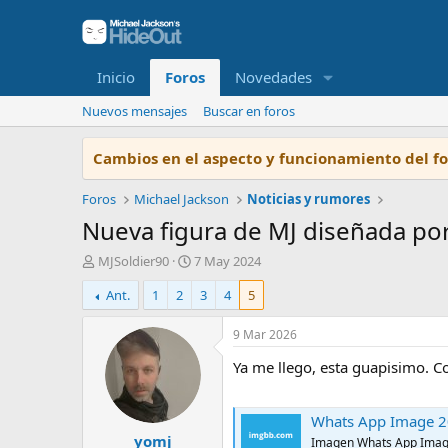
Inicio
Foros
Novedades
Nuevos mensajes
Buscar en foros
Cambios en el aspecto y funcionamiento del f
Foros
Michael Jackson
Noticias y rumores
Nueva figura de MJ diseñada po
I
F
MJSoldier90
7 May 2024
n
e
Ant.
1
2
3
4
5
i
c
c
h
i
a
9 Mar 2026
a
d
Ya me llego, esta guapisimo. C
d
e
o
i
r
n
Whats App Image 20
d
i
yomj
e
c
Imagen Whats App Image