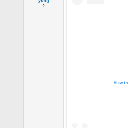
yomj
:
0
View th