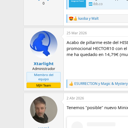
l
i
0
ibb.co
t
o
e
m
kaoba
y
Walt
R
a
e
a
25 Mar 2026
c
c
Acabo de pillarme este del HIS
i
o
promocional HECTOR10 con el qu
n
me ha quedado en 14,79€ (mu
e
s
Xtarlight
:
Administrador
Miembro del
equipo
ESURRECTION
y
Magic & Mystery
R
MJH Team
e
a
2 Abr 2026
c
c
Tenemos "posible" nuevo Minix,
i
o
n
e
s