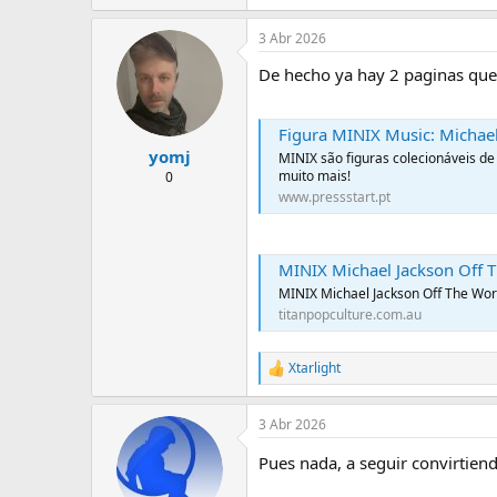
3 Abr 2026
De hecho ya hay 2 paginas que 
View
Figura MINIX Music: Michael
yomj
MINIX são figuras colecionáveis de
muito mais!
0
www.pressstart.pt
MINIX Michael Jackson Off 
MINIX Michael Jackson Off The Wor
titanpopculture.com.au
Xtarlight
R
e
a
3 Abr 2026
c
c
Pues nada, a seguir convirtie
i
o