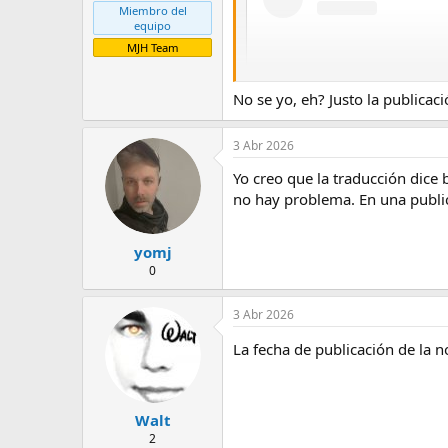
Miembro del
equipo
MJH Team
No se yo, eh? Justo la publicac
3 Abr 2026
Yo creo que la traducción dice 
no hay problema. En una publi
yomj
0
View 
3 Abr 2026
La fecha de publicación de la no
Walt
2