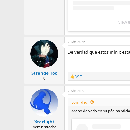
View t
2 Abr 2026
De verdad que estos minix es
Strange Too
yomj
R
0
e
a
2 Abr 2026
c
c
i
yomj dijo:
o
n
Acabo de verlo en su página ofici
e
s
Xtarlight
:
Administrador