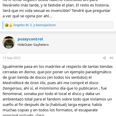
sería suyo por los siguientes 12 o 13 años. Que grandes momentos
llevárselo más tarde, y le fastidie el plan. El resto es historia.
me hizo pasar...
Será que mi vida sexual es invencible? Tendré que preguntar
a ver qué se opina por ahí...
Pocos meses después me compraría el reproductor de Cd's (el
equipo venía sin él) y entonces me compré mi primer cd que no fue
Ángeles M. S.
y
baenajackson
R
ni Thriller ni Bad, si no The Best Of Michael Jackson. Hasta aquel
e
momento todo lo que tenía eran cintas de cassette y desde
a
entonces mis viajes a Barcelona para comprarme vinilos y cd's se
pussycontrol
c
hicieron incontables. Discos Castelló, Discos Balada, Discos Impacto,
c
HideOuter Gayhetero
Discos Revolver,... y ya todas cerradas.
i
o
n
15 Sep 2025
#6
e
s
Igualmente pasa en los madriles-al respecto de tantas tiendas
:
cerradas en
Barna,
que-por poner un ejemplo paradigmático
de gran tienda de discos (en todos los sentidos) el
MadridRock
de
Gran Vía
, pues ahí me compré el disco
Dangerous
, ahí sí, el mismísimo día que lo publicaron , fue
fenomenal, sonaba por todo el local el disco y daba un
ambientazo total para el fandom sobre todo que vivíamos un
sueño al fin después de la (habitual) larga espera; había
muchas copias y en todos los formatos, el escaparate
principal incluido, claro.