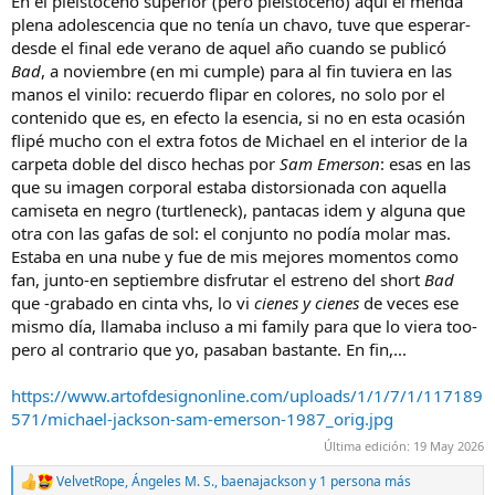
En el pleistoceno superior (pero pleistoceno) aquí el menda
:
plena adolescencia que no tenía un chavo, tuve que esperar-
desde el final ede verano de aquel año cuando se publicó
Bad
, a noviembre (en mi cumple) para al fin tuviera en las
manos el vinilo: recuerdo flipar en colores, no solo por el
contenido que es, en efecto la esencia, si no en esta ocasión
flipé mucho con el extra fotos de Michael en el interior de la
carpeta doble del disco hechas por
Sam Emerson
: esas en las
que su imagen corporal estaba distorsionada con aquella
camiseta en negro (turtleneck), pantacas idem y alguna que
otra con las gafas de sol: el conjunto no podía molar mas.
Estaba en una nube y fue de mis mejores momentos como
fan, junto-en septiembre disfrutar el estreno del short
Bad
que -grabado en cinta vhs, lo vi
cienes y cienes
de veces ese
mismo día, llamaba incluso a mi family para que lo viera too-
pero al contrario que yo, pasaban bastante. En fin,...
https://www.artofdesignonline.com/uploads/1/1/7/1/117189
571/michael-jackson-sam-emerson-1987_orig.jpg
Última edición:
19 May 2026
VelvetRope
,
Ángeles M. S.
,
baenajackson
y 1 persona más
R