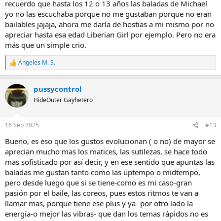
recuerdo que hasta los 12 o 13 años las baladas de Michael
yo no las escuchaba porque no me gustaban porque no eran
bailables jajaja, ahora me daría de hostias a mi mismo por no
apreciar hasta esa edad Liberian Girl por ejemplo. Pero no era
más que un simple crio.
Ángeles M. S.
R
e
a
pussycontrol
c
c
HideOuter Gayhetero
i
o
n
16 Sep 2025
#13
e
s
Bueno, es eso que los gustos evolucionan ( o no) de mayor se
:
aprecian mucho mas los matices, las sutilezas, se hace todo
mas sofisticado por así decir, y en ese sentido que apuntas las
baladas me gustan tanto como las uptempo o midtempo,
pero desde luego que si se tiene-como es mi caso-gran
pasión por el baile, las coreos, pues estos ritmos te van a
llamar mas, porque tiene ese plus y ya- por otro lado la
energía-o mejor las vibras- que dan los temas rápidos no es