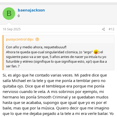
e
a
baenajackson
c
B
c
0
i
o
n
16 Sep 2025
#12
e
s
pussycontrol dijo:
:
Con año y medio ahora, requetebuuuf!
Ahora te queda que-cual singularidad cósmica, (o "argo"
) el
siguiente paso va a ser que, 5 años antes de nacer ya intuía tu yo
futurible y etéreo (signifique lo que signifique esto, xp!) que iba a
ser fan. ?
Si, es algo que he contado varias veces. Mi padre dice que
salía Michael en la tele y que me ponía a temblar pero no
quitaba ojo. Dice que el tembleque era porque me ponía
nervioso cuando le veía. A mis sobrinos por ejemplo, mi
hermano les ponía Smooth Criminal y se quedaban mudos
hasta que se acababa, supongo que igual que yo es por el
baile, mas que por la música. Quiero decir que me imagino
que lo que me dejaba pegado a la tele a mi era verle bailar. Yo