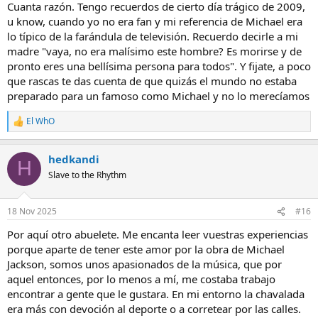
Cuanta razón. Tengo recuerdos de cierto día trágico de 2009,
u know, cuando yo no era fan y mi referencia de Michael era
lo típico de la farándula de televisión. Recuerdo decirle a mi
madre "vaya, no era malísimo este hombre? Es morirse y de
pronto eres una bellísima persona para todos". Y fijate, a poco
que rascas te das cuenta de que quizás el mundo no estaba
preparado para un famoso como Michael y no lo merecíamos
El WhO
R
e
a
hedkandi
c
H
c
Slave to the Rhythm
i
o
n
18 Nov 2025
#16
e
s
Por aquí otro abuelete. Me encanta leer vuestras experiencias
:
porque aparte de tener este amor por la obra de Michael
Jackson, somos unos apasionados de la música, que por
aquel entonces, por lo menos a mí, me costaba trabajo
encontrar a gente que le gustara. En mi entorno la chavalada
era más con devoción al deporte o a corretear por las calles.