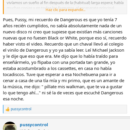
vivíamos un sueño al fin después de la (habitual) larga espera; había
muchas copias y en todos los formatos, el escaparate principal
Haz clic para expandir...
incluido, claro.
Pues, Pussy, mi recuerdo de Dangerous es que yo tenía 7
Incluso algún que otro imitador
old school
-cuando el tema por
años recién cumplidos, no sabía absolutamente nada de un
cierto,
no había pasado a mayores
de profesionalizarse en tal
nuevo disco ni creo que supiese que existían más canciones
avalancha actual.
nuevas que no fuesen Black or White, porque eso sí, recuerdo
Me lo pillé en vinilo too, y lo recuerdo con mucho entusiasmo,
haber visto el video. Recuerdo que un chaval llevó al colegio
contento (y nostalgia de la que vende tanto ahora, ¡uuups!), lo que
el vinilo de Dangerous y yo ya sabía leer. Leí Michael Jackson
significaba comprar el disco en tiempo real , eso es un regalo de la
vida-ser viejuno tenía que tener sus ventajas-
y le dije que eso que era. Me dijo que lo había traído para
enseñármelo, yo flipaba con una portada tan grande, yo
estaba acostumbrado a los cassettes, en casa no había
tocadiscos. Tuve que esperar a esa Nochebuena para ir a
cenar a casa de una tía mía y mi primo, que es un amante de
la música, me dijo: " píllate mis walkman, que te va a gustar
lo que tengo ahí..." ni sé la de veces que escuché Dangerous
esa noche.
pussycontrol
R
e
a
pussycontrol
c
c