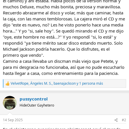
el camino) y ahí estaba. Había pocos de la versión normal y
muchos Deluxe, mucho más bonita, preciosa y maravillosa.
Recuerdo abrazarme al disco y volar, más que caminar, hasta
la caja, con las manos temblorosas. La cajera miró el CD y me
dijo "este es nuevo, no? Les he visto ponerlo hace una media
hora..." Y yo "si, sale hoy". Se quedó mirando el CD y me dijo
"oye, este hombre no está...?" Y yo respondí "si, lo está" y
respondió "ya tiene mérito sacar disco estando muerto. Solo
Michael Jackson podría hacerlo. Que lo disfrutes, es el
primero que vendo".
Camino a casa llevaba un discman más viejo que Petete, y
para mi desgracia no funcionaba, así que no pude escucharlo
hasta llegar a casa, como entrenamiento para la paciencia.
VelvetRope
,
Ángeles M. S.
,
baenajackson
y 1 persona más
R
e
a
pussycontrol
c
c
HideOuter Gayhetero
i
o
n
14 Sep 2025
#2
e
s