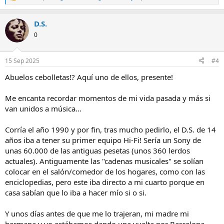
R
e
a
D.S.
c
c
0
i
o
n
15 Sep 2025
#4
e
s
Abuelos cebolletas!? Aquí uno de ellos, presente!
:
Me encanta recordar momentos de mi vida pasada y más si
van unidos a música...
Corría el año 1990 y por fin, tras mucho pedirlo, el D.S. de 14
años iba a tener su primer equipo Hi-Fi! Sería un Sony de
unas 60.000 de las antiguas pesetas (unos 360 lerdos
actuales). Antiguamente las "cadenas musicales" se solían
colocar en el salón/comedor de los hogares, como con las
enciclopedias, pero este iba directo a mi cuarto porque en
casa sabían que lo iba a hacer mío si o si.
Y unos días antes de que me lo trajeran, mi madre mi
hermana y yo estábamos dando una vuelta por Barcelona,