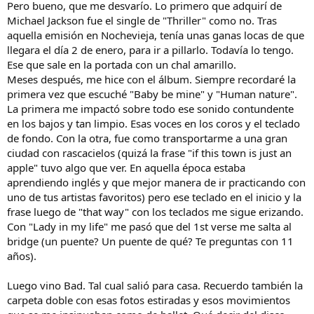
Pero bueno, que me desvarío. Lo primero que adquirí de
Michael Jackson fue el single de "Thriller" como no. Tras
aquella emisión en Nochevieja, tenía unas ganas locas de que
llegara el día 2 de enero, para ir a pillarlo. Todavía lo tengo.
Ese que sale en la portada con un chal amarillo.
Meses después, me hice con el álbum. Siempre recordaré la
primera vez que escuché "Baby be mine" y "Human nature".
La primera me impactó sobre todo ese sonido contundente
en los bajos y tan limpio. Esas voces en los coros y el teclado
de fondo. Con la otra, fue como transportarme a una gran
ciudad con rascacielos (quizá la frase "if this town is just an
apple" tuvo algo que ver. En aquella época estaba
aprendiendo inglés y que mejor manera de ir practicando con
uno de tus artistas favoritos) pero ese teclado en el inicio y la
frase luego de "that way" con los teclados me sigue erizando.
Con "Lady in my life" me pasó que del 1st verse me salta al
bridge (un puente? Un puente de qué? Te preguntas con 11
años).
Luego vino Bad. Tal cual salió para casa. Recuerdo también la
carpeta doble con esas fotos estiradas y esos movimientos