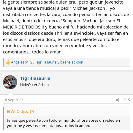
la gente siempre se sabia quien era.. pero que un jovencito
vaya a una tienda musical a pedir Michael Jackson .. yo
disfrutaba con verles la cara, cuando pedia si tenian discos de
Michael, dentro de mi decia "Si hijuep..Michael Jackson EL
MEJOR DE TODOS!!! y bueno ahi fui haciendo mi coleccion de
los discos clasicos desde Thriller a Invincible.. vaya ser fan en
esos años si que era duro, tenias que pelearte con todo el
mundo, ahora abres un video en youtube y ves los
comentarios.. todos lo aman.
Ángeles M. S.
,
Tigrillasauria
y
baenajackson
R
e
a
Tigrillasauria
c
c
HideOuter Adicto
i
o
n
18 Sep 2025
#15
e
s
El WhO dijo:
:
tenias que pelearte con todo el mundo, ahora abres un video en
youtube y ves los comentarios.. todos lo aman.