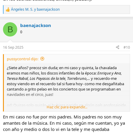
Ángeles M. S.
y
baenajackson
R
e
a
baenajackson
c
B
c
0
i
o
n
16 Sep 2025
#10
e
s
pussycontrol dijo:
:
¿Siete años? precoz sin duda; en mi caso y quinta, la chavalada
eramos mas niños, los discos infantiles de la época:
Enrique y Ana,
Teresa Rabal, Los Payasos de la tele, Torrebruno,...
y recuerdo-me
estoy viendo en el recuerdo tal si fuera hoy- como me desgañitaba
cantando a grito pelao en los conciertos que se programaban en
navidades en el circo, juas!
pd: Quizas-solo quizás- si hubiera nacido en algún país anglosajoide,
Haz clic para expandir...
xp! habría estado escuchando a los
J5 (
o al propio Michael)
,
quién
sabe pero aquí en
España
en aquel entonces, el mercado
En mi caso no fue por mis padres. Mis padres no son muy
discográfico estaba muy marcado por edades con una oferta de
amantes de la música. En mi caso, según me cuentan, yo ya
intérpretes por y para niños realmente amplia y en ese sentido era
con año y medio o dos lo vi en la tele y me quedaba
muy raro que el público infantil nos interesáramos por otros estilos