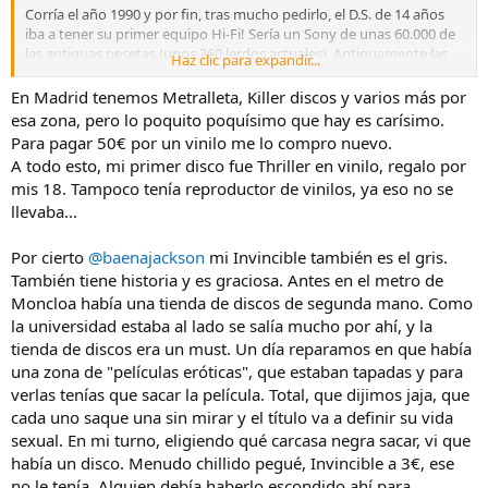
Corría el año 1990 y por fin, tras mucho pedirlo, el D.S. de 14 años
iba a tener su primer equipo Hi-Fi! Sería un Sony de unas 60.000 de
las antiguas pesetas (unos 360 lerdos actuales). Antiguamente las
Haz clic para expandir...
"cadenas musicales" se solían colocar en el salón/comedor de los
hogares, como con las enciclopedias, pero este iba directo a mi
En Madrid tenemos Metralleta, Killer discos y varios más por
cuarto porque en casa sabían que lo iba a hacer mío si o si.
esa zona, pero lo poquito poquísimo que hay es carísimo.
Para pagar 50€ por un vinilo me lo compro nuevo.
Y unos días antes de que me lo trajeran, mi madre mi hermana y yo
A todo esto, mi primer disco fue Thriller en vinilo, regalo por
estábamos dando una vuelta por Barcelona, por la calle Pelayo,
mis 18. Tampoco tenía reproductor de vinilos, ya eso no se
donde en su número 14 (hoy hay un hotel y una tienda de Woman's
llevaba...
Secret) había una enorme tienda de discos llamada "Discos Pelayo"
(tampoco iban a romperse el coco). Pues bien, ese día sin tener el
equipo aún decidí comprarme 7 discos de vinilo (en casa aún no
Por cierto
@baenajackson
mi Invincible también es el gris.
teníamos tocadiscos) del tirón, y claro; todos eran de Michael.
También tiene historia y es graciosa. Antes en el metro de
Moncloa había una tienda de discos de segunda mano. Como
Farewell My Summer Love, One Day In Your Life, The Best Of
la universidad estaba al lado se salía mucho por ahí, y la
Michael Jackson, The Original Soul Of Michael Jackson, Looking Back
tienda de discos era un must. Un día reparamos en que había
To Yesterday, Here I Am, Come And Take Me (que era Farewell My
Summer Love con otra portada) y el séptimo... no lo recuerdo. Cada
una zona de "películas eróticas", que estaban tapadas y para
uno le costó a mi señora madre 350 pesetas para un total de 2450.
verlas tenías que sacar la película. Total, que dijimos jaja, que
Ese era el precio en aquellos tiempos de unas bambas (o
cada uno saque una sin mirar y el título va a definir su vida
deportivas) Joma...
sexual. En mi turno, eligiendo qué carcasa negra sacar, vi que
había un disco. Menudo chillido pegué, Invincible a 3€, ese
Pocos días después llegaba a casa el equipo, con su mueble de
no le tenía. Alguien debía haberlo escondido ahí para
madera y puerta de cristal y ocupaba un lugar en mi habitación que