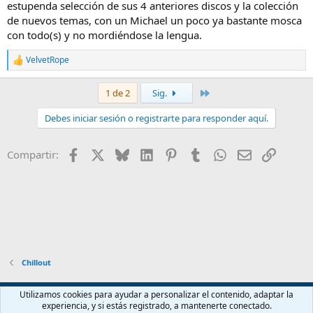
estupenda selección de sus 4 anteriores discos y la colección
de nuevos temas, con un Michael un poco ya bastante mosca
con todo(s) y no mordiéndose la lengua.
VelvetRope
R
e
a
Último
1 de 2
Sig.
c
c
Debes iniciar sesión o registrarte para responder aquí.
i
o
n
Facebook
X
Bluesky
LinkedIn
Pinterest
Tumblr
WhatsApp
Email
Enlace
Compartir:
e
s
:
Chillout
Español (ES)
Utilizamos cookies para ayudar a personalizar el contenido, adaptar la
experiencia, y si estás registrado, a mantenerte conectado.
Contáctanos
Términos y reglas
Política de privacidad
Ayuda