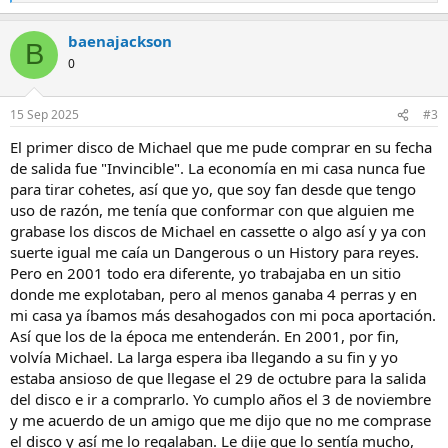
e
a
baenajackson
c
B
c
0
i
o
n
15 Sep 2025
#3
e
s
El primer disco de Michael que me pude comprar en su fecha
:
de salida fue "Invincible". La economía en mi casa nunca fue
para tirar cohetes, así que yo, que soy fan desde que tengo
uso de razón, me tenía que conformar con que alguien me
grabase los discos de Michael en cassette o algo así y ya con
suerte igual me caía un Dangerous o un History para reyes.
Pero en 2001 todo era diferente, yo trabajaba en un sitio
donde me explotaban, pero al menos ganaba 4 perras y en
mi casa ya íbamos más desahogados con mi poca aportación.
Así que los de la época me entenderán. En 2001, por fin,
volvía Michael. La larga espera iba llegando a su fin y yo
estaba ansioso de que llegase el 29 de octubre para la salida
del disco e ir a comprarlo. Yo cumplo años el 3 de noviembre
y me acuerdo de un amigo que me dijo que no me comprase
el disco y así me lo regalaban. Le dije que lo sentía mucho,