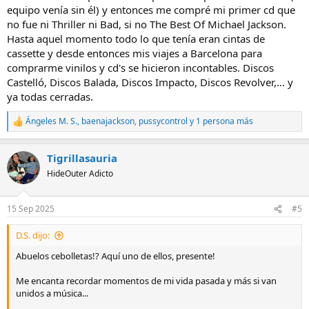
equipo venía sin él) y entonces me compré mi primer cd que
no fue ni Thriller ni Bad, si no The Best Of Michael Jackson.
Hasta aquel momento todo lo que tenía eran cintas de
cassette y desde entonces mis viajes a Barcelona para
comprarme vinilos y cd's se hicieron incontables. Discos
Castelló, Discos Balada, Discos Impacto, Discos Revolver,... y
ya todas cerradas.
Ángeles M. S.
,
baenajackson
,
pussycontrol
y 1 persona más
R
e
a
Tigrillasauria
c
c
HideOuter Adicto
i
o
n
15 Sep 2025
#5
e
s
D.S. dijo:
:
Abuelos cebolletas!? Aquí uno de ellos, presente!
Me encanta recordar momentos de mi vida pasada y más si van
unidos a música...