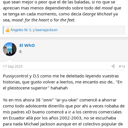
que sean mejor o peor que el de las baladas, si no que se
aprecian mas menos dependiendo sobre todo del
mood
que
se tenga en cada momento, como decía
George Michael
ya
sea,
mood
:
for the heart
o f
or the feet.
Ángeles M. S.
y
baenajackson
R
e
a
El WhO
c
c
0
i
o
n
17 Sep 2025
#14
e
s
Pussycontrol y D.S como me he deleitado leyendo vuestras
:
historias, que gusto volver a leerlos, me encanto eso de.. "En
el pleistocene superior" hahahah
Yo en mis ahora 38 "
anni
" "ar-yu-okei" comencè a ahorrar
como todo adolecente dinerillo que por ahi a veces robaba de
mis padres xD bueno comencè a ir a los centros comerciales
en Ecuador allà por los años 2002-2003, no se escuchaba
para nada Michael Jackson aunque en el colectivo popular de