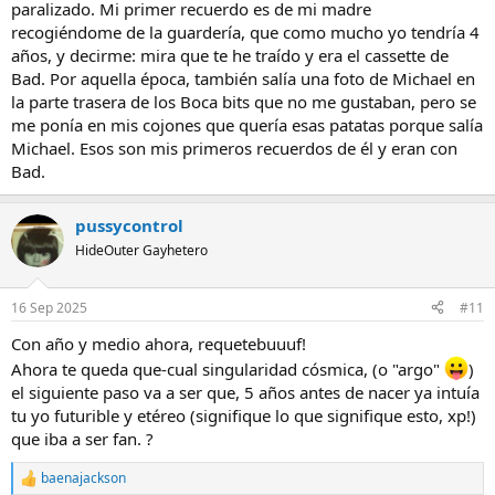
paralizado. Mi primer recuerdo es de mi madre
de mayores (fuera cual fuese mas allá de que los padres pusieran
recogiéndome de la guardería, que como mucho yo tendría 4
música de ellos sobre todo en los viajes vacacionales en los coches:
años, y decirme: mira que te he traído y era el cassette de
Seiscientos, Sincas,..
, ¡buuuf!).
Bad. Por aquella época, también salía una foto de Michael en
la parte trasera de los Boca bits que no me gustaban, pero se
me ponía en mis cojones que quería esas patatas porque salía
Michael. Esos son mis primeros recuerdos de él y eran con
Bad.
pussycontrol
HideOuter Gayhetero
16 Sep 2025
#11
Con año y medio ahora, requetebuuuf!
Ahora te queda que-cual singularidad cósmica, (o "argo"
)
el siguiente paso va a ser que, 5 años antes de nacer ya intuía
tu yo futurible y etéreo (signifique lo que signifique esto, xp!)
que iba a ser fan. ?
baenajackson
R