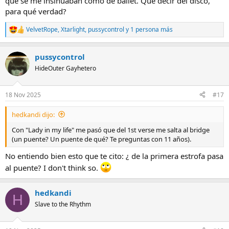
que se me insinuaban como de ballet. Qué decir del disco,
para qué verdad?
VelvetRope
,
Xtarlight
,
pussycontrol
y 1 persona más
R
e
a
pussycontrol
c
c
HideOuter Gayhetero
i
o
n
18 Nov 2025
#17
e
s
hedkandi dijo:
:
Con "Lady in my life" me pasó que del 1st verse me salta al bridge
(un puente? Un puente de qué? Te preguntas con 11 años).
No entiendo bien esto que te cito: ¿ de la primera estrofa pasa
al puente? I don't think so.
hedkandi
H
Slave to the Rhythm