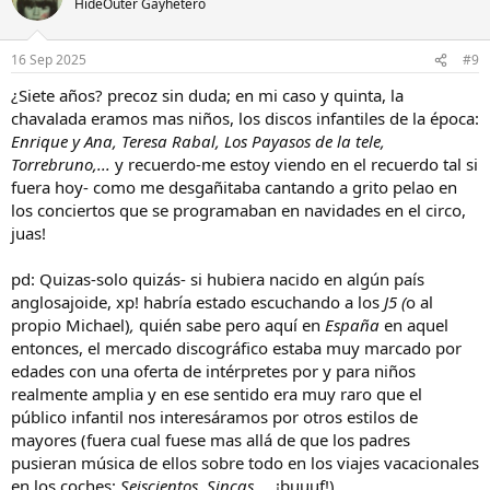
HideOuter Gayhetero
i
o
n
16 Sep 2025
#9
e
s
¿Siete años? precoz sin duda; en mi caso y quinta, la
:
chavalada eramos mas niños, los discos infantiles de la época:
Enrique y Ana, Teresa Rabal, Los Payasos de la tele,
Torrebruno,...
y recuerdo-me estoy viendo en el recuerdo tal si
fuera hoy- como me desgañitaba cantando a grito pelao en
los conciertos que se programaban en navidades en el circo,
juas!
pd: Quizas-solo quizás- si hubiera nacido en algún país
anglosajoide, xp! habría estado escuchando a los
J5 (
o al
propio Michael)
,
quién sabe pero aquí en
España
en aquel
entonces, el mercado discográfico estaba muy marcado por
edades con una oferta de intérpretes por y para niños
realmente amplia y en ese sentido era muy raro que el
público infantil nos interesáramos por otros estilos de
mayores (fuera cual fuese mas allá de que los padres
pusieran música de ellos sobre todo en los viajes vacacionales
en los coches:
Seiscientos, Sincas,..
, ¡buuuf!).