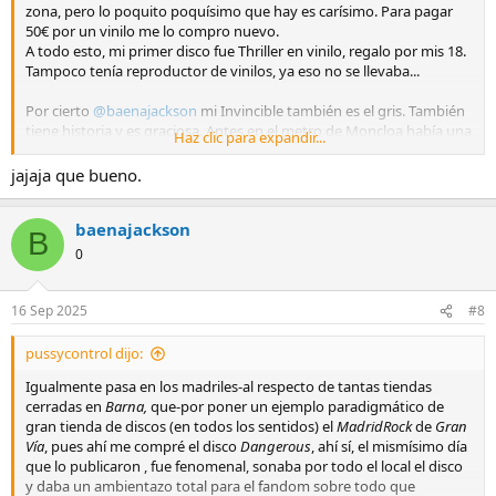
zona, pero lo poquito poquísimo que hay es carísimo. Para pagar
50€ por un vinilo me lo compro nuevo.
A todo esto, mi primer disco fue Thriller en vinilo, regalo por mis 18.
Tampoco tenía reproductor de vinilos, ya eso no se llevaba...
Por cierto
@baenajackson
mi Invincible también es el gris. También
tiene historia y es graciosa. Antes en el metro de Moncloa había una
Haz clic para expandir...
tienda de discos de segunda mano. Como la universidad estaba al
lado se salía mucho por ahí, y la tienda de discos era un must. Un
jajaja que bueno.
día reparamos en que había una zona de "películas eróticas", que
estaban tapadas y para verlas tenías que sacar la película. Total, que
baenajackson
dijimos jaja, que cada uno saque una sin mirar y el título va a definir
B
su vida sexual. En mi turno, eligiendo qué carcasa negra sacar, vi
0
que había un disco. Menudo chillido pegué, Invincible a 3€, ese no le
tenía. Alguien debía haberlo escondido ahí para llevárselo más
tarde, y le fastidie el plan. El resto es historia. Será que mi vida
16 Sep 2025
#8
sexual es invencible? Tendré que preguntar a ver qué se opina por
ahí...
pussycontrol dijo:
Igualmente pasa en los madriles-al respecto de tantas tiendas
cerradas en
Barna,
que-por poner un ejemplo paradigmático de
gran tienda de discos (en todos los sentidos) el
MadridRock
de
Gran
Vía
, pues ahí me compré el disco
Dangerous
, ahí sí, el mismísimo día
que lo publicaron , fue fenomenal, sonaba por todo el local el disco
y daba un ambientazo total para el fandom sobre todo que