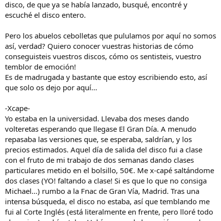
e
disco, de que ya se había lanzado, busqué, encontré y
m
escuché el disco entero.
a
Pero los abuelos cebolletas que pululamos por aquí no somos
así, verdad? Quiero conocer vuestras historias de cómo
conseguisteis vuestros discos, cómo os sentisteis, vuestro
temblor de emoción!
Es de madrugada y bastante que estoy escribiendo esto, así
que solo os dejo por aquí...
-Xcape-
Yo estaba en la universidad. Llevaba dos meses dando
volteretas esperando que llegase El Gran Día. A menudo
repasaba las versiones que, se esperaba, saldrían, y los
precios estimados. Aquel día de salida del disco fui a clase
con el fruto de mi trabajo de dos semanas dando clases
particulares metido en el bolsillo, 50€. Me x-capé saltándome
dos clases (YO! faltando a clase! Si es que lo que no consiga
Michael...) rumbo a la Fnac de Gran Vía, Madrid. Tras una
intensa búsqueda, el disco no estaba, así que temblando me
fui al Corte Inglés (está literalmente en frente, pero lloré todo