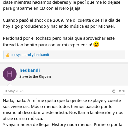
clase mientras hacíamos deberes y le pedí que me lo dejase
para grabarme en CD con el Nero jajaja
Cuando pasó el shock de 2009, me di cuenta que si a día de
hoy sigo produciendo y haciendo música es por Michael.
Perdonad por el tochazo pero había que aprovechar este
thread tan bonito para contar mi experiencia!
pussycontrol
y
hedkandi
R
e
a
hedkandi
c
H
c
Slave to the Rhythm
i
o
n
19 May 2026
#20
e
s
Nada, nada. A mí me gusta que la gente se explaye y cuente
:
sus vivencias. Más o menos todos hemos pasado por lo
mismo al descubrir a este artista. Nos llama la atención y nos
atrae con su música.
Y vaya manera de llegar. History nada menos. Primero por la