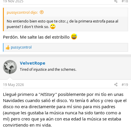
19 Nov 2025
#18
pussycontrol dijo:
No entiendo bien esto que te cito: ¿ de la primera estrofa pasa al
puente? I don't think so.
Perdón. Me salte las del estribillo
pussycontrol
R
e
a
VelvetRope
c
c
Tired of injustice and the schemes.
i
o
n
19 May 2026
#19
e
s
Llegué primero a "
HIStory"
posiblemente por mi tío en unas
:
Navidades cuando salió el disco. Yo tenía 6 años y creo que el
disco no era directamente para mí sino para mis padres
(aunque les gustaba la música nunca ha sido tanto como a
mí) pero creo que ya aún con esa edad la música se estaba
convirtiendo en mi vida.