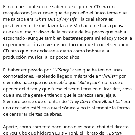
El no tener contexto de saber que el primer CD era un
recopilatorio (es curioso que de pequeño el único tema que
me saltaba era "
She's Out Of My Life
", la cual ahora es
posiblemente de mis favoritas de Michael) me hacía pensar
que era el mejor disco de la historia de los pocos que había
escuchado (aunque también bastantes para mi edad) y toda la
experimentación a nivel de producción que tiene el segundo
CD hizo que me dedicase a diario como hobbie a la
producción musical a los pocos años.
El haber empezado por "
HIStory"
creo que ha tenido unas
connotaciones. Habiendo llegado más tarde a "
Thriller"
por
ejemplo, hace que no concebía que "
Billie Jean
" no fuese el
opener del disco y que fuese el sexto tema en el tracklist, cosa
que a mucha gente entiendo que le parezca rara jajaja.
Siempre pensé que el glitch de "
They Don't Care About Us
" era
una decisión estética a nivel sónico y no tristemente la forma
de censurar ciertas palabras.
Aparte, como comenté hace unos días por el chat del directo
de YouTube que hicieron Luis y Toni, el libreto de "
HIStory"