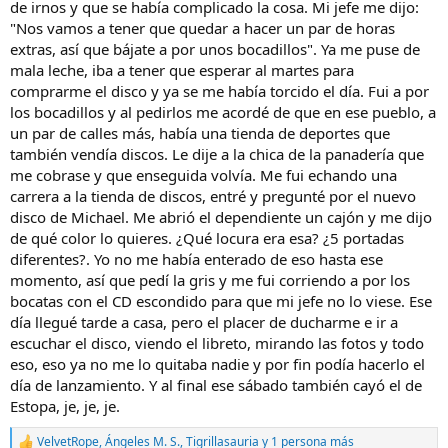
de irnos y que se había complicado la cosa. Mi jefe me dijo:
"Nos vamos a tener que quedar a hacer un par de horas
extras, así que bájate a por unos bocadillos". Ya me puse de
mala leche, iba a tener que esperar al martes para
comprarme el disco y ya se me había torcido el día. Fui a por
los bocadillos y al pedirlos me acordé de que en ese pueblo, a
un par de calles más, había una tienda de deportes que
también vendía discos. Le dije a la chica de la panadería que
me cobrase y que enseguida volvía. Me fui echando una
carrera a la tienda de discos, entré y pregunté por el nuevo
disco de Michael. Me abrió el dependiente un cajón y me dijo
de qué color lo quieres. ¿Qué locura era esa? ¿5 portadas
diferentes?. Yo no me había enterado de eso hasta ese
momento, así que pedí la gris y me fui corriendo a por los
bocatas con el CD escondido para que mi jefe no lo viese. Ese
día llegué tarde a casa, pero el placer de ducharme e ir a
escuchar el disco, viendo el libreto, mirando las fotos y todo
eso, eso ya no me lo quitaba nadie y por fin podía hacerlo el
día de lanzamiento. Y al final ese sábado también cayó el de
Estopa, je, je, je.
VelvetRope
,
Ángeles M. S.
,
Tigrillasauria
y 1 persona más