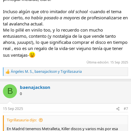
Incluso algún que otro imitador
old school
-cuando el tema
por cierto,
no había pasado a mayores
de profesionalizarse en
tal avalancha actual.
Me lo pillé en vinilo too, y lo recuerdo con mucho
entusiasmo, contento (y nostalgia de la que vende tanto
ahora, ¡uuups!), lo que significaba comprar el disco en tiempo
real , eso es un regalo de la vida-ser viejuno tenía que tener
sus ventajas-
Última edición:
15 Sep 2025
Ángeles M. S.
,
baenajackson
y
Tigrillasauria
R
e
a
baenajackson
c
B
c
0
i
o
n
15 Sep 2025
#7
e
s
Tigrillasauria dijo:
:
En Madrid tenemos Metralleta, Killer discos y varios más por esa