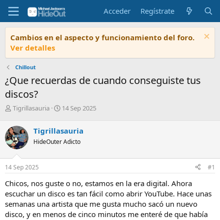
Acceder
Regístrate
Cambios en el aspecto y funcionamiento del foro.
Ver detalles
Chillout
¿Que recuerdas de cuando conseguiste tus
discos?
I
F
Tigrillasauria
14 Sep 2025
n
e
i
c
Tigrillasauria
c
h
HideOuter Adicto
i
a
a
d
d
e
14 Sep 2025
#1
o
i
r
n
Chicos, nos guste o no, estamos en la era digital. Ahora
d
i
escuchar un disco es tan fácil como abrir YouTube. Hace unas
e
c
semanas una artista que me gusta mucho sacó un nuevo
l
i
disco, y en menos de cinco minutos me enteré de que había
t
o