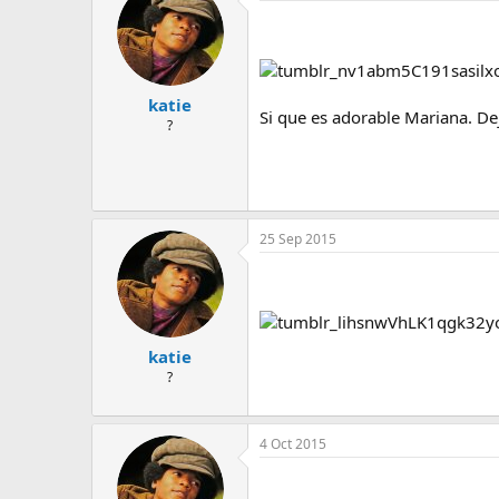
katie
Si que es adorable Mariana. Dej
?
25 Sep 2015
katie
?
4 Oct 2015