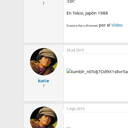
:cor:
l
i
?
t
o
En Tokio, Japón 1988
e
m
a
por el
Vídeo
Gracias a Xtar y 4Commod
28 Jul 2015
katie
?
1 Ago 2015