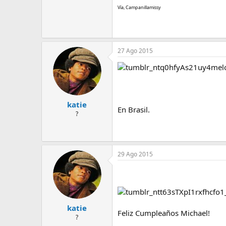
Vía, Campanillamissy
27 Ago 2015
katie
En Brasil.
?
29 Ago 2015
katie
Feliz Cumpleaños Michael!
?