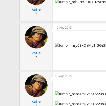
katie
?
12 Ago 2015
katie
?
13 Ago 2015
katie
?