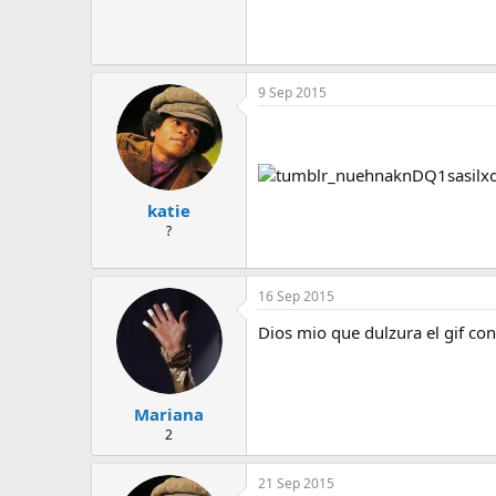
9 Sep 2015
katie
?
16 Sep 2015
Dios mio que dulzura el gif con 
Mariana
2
21 Sep 2015