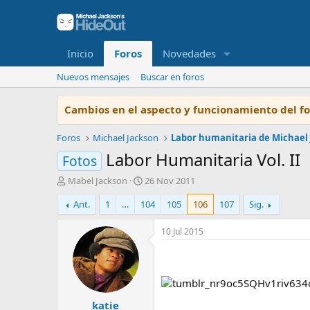
Inicio
Foros
Novedades
Nuevos mensajes
Buscar en foros
Cambios en el aspecto y funcionamiento del f
Foros
Michael Jackson
Labor humanitaria de Michael
Labor Humanitaria Vol. II
Fotos
I
F
Mabel Jackson
26 Nov 2011
n
e
Ant.
1
…
104
105
106
107
Sig.
i
c
c
h
i
a
10 Jul 2015
a
d
d
e
o
i
r
n
d
i
katie
e
c