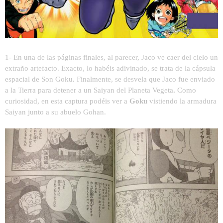
1- En una de las páginas finales, al parecer, Jaco ve caer del cielo un
extraño artefacto. Exacto, lo habéis adivinado, se trata de la cápsula
espacial de Son Goku
.
Finalmente, se desvela que Jaco fue enviado
a la Tierra para detener a un Saiyan del Planeta Vegeta
.
Como
curiosidad, en esta captura podéis ver a
Goku
vistiendo la armadura
Saiyan junto a su abuelo Gohan.