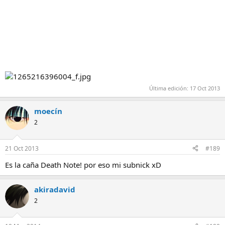
estaba de su lado y que la estaban ejerciendo.
Me entristeció el final de Riuzaki y el de Light me parece que
estuvo mejor así a manos de Ryuk su shinigami que pasar el
resto de su vida en la cárcel.
Última edición:
17 Oct 2013
moecín
2
21 Oct 2013
#189
Es la caña Death Note! por eso mi subnick xD
akiradavid
2