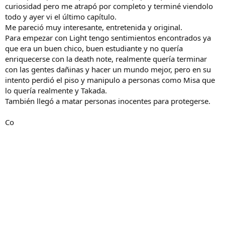
curiosidad pero me atrapó por completo y terminé viendolo
todo y ayer vi el último capítulo.
Me pareció muy interesante, entretenida y original.
Para empezar con Light tengo sentimientos encontrados ya
que era un buen chico, buen estudiante y no quería
enriquecerse con la death note, realmente quería terminar
con las gentes dañinas y hacer un mundo mejor, pero en su
intento perdió el piso y manipulo a personas como Misa que
lo quería realmente y Takada.
También llegó a matar personas inocentes para protegerse.
Co
n Riuzaki, el famoso ¨L¨ me encantó, con una tranquilidad
y habilidad que le ayudaba a centrarse en el paso que debía
dar , (por cierto se me antojaba todo lo que comía XD) muy
inteligente, en mi opinión ni Near ni Mello juntos podían estar
realmente a la altura de él, el unico que estaba a su altura era
Light.
Me gustó el equipo que hacían, trabajaban bien juntos,
hubieran sido muy buenos amigos, de no ser porque
recuperó la memoria.
Y ellos, cada quien en su postura pensaba que la justicia