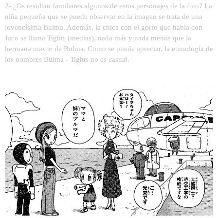
2- ¿Os resultan familiares algunos de estos personajes de la foto? La
niña pequeña que se puede observar en la imagen se trata de una
jovencísima Bulma. Además, la chica con el gorro que habla con
Jaco se llama Tights (medias), nada más y nada menos que la
hermana mayor de Bulma. Como se puede apreciar, la etimología de
los nombres Bulma
-
Tights no es casual.