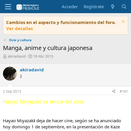
Acceder
Regístrate
Cambios en el aspecto y funcionamiento del foro.
Ver detalles
Ocio y cultura
Manga, anime y cultura japonesa
I
F
akiradavid
18 Abr 2013
n
e
i
c
akiradavid
c
h
2
i
a
a
d
d
e
2 Sep 2013
#181
o
i
r
n
Hayao Miyazaki se retira del cine
d
i
e
c
l
i
t
o
Hayao Miyazak
i
deja de hacer cine, según se ha anunciado
e
hoy domingo 1 de septiembre, en la presentación de Kaze
m