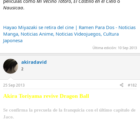
películas como
Mi Vecino Totoro
,
El Castillo en el Cielo
o
Nausicaa
.
Hayao Miyazaki se retira del cine | Ramen Para Dos - Noticias
Manga, Noticias Anime, Noticias Videojuegos, Cultura
Japonesa
Última edición:
10 Sep 2013
akiradavid
2
25 Sep 2013
#182
Akira Toriyama revive Dragon Ball
Se confirma la precuela de la franquicia con el último capítulo de
Jaco.