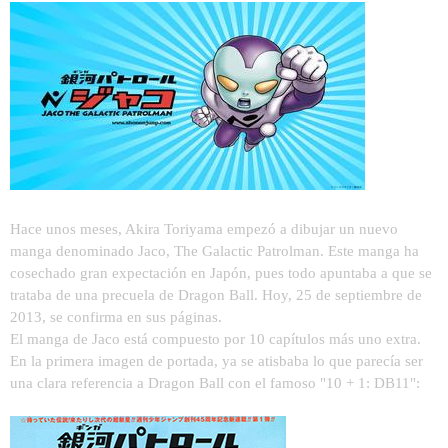
Hace unos meses, Akira Toriyama empezó a dibujar un nuevo
manga denominado Jaco, The Galactic Patrolman. Este manga ha
cosechado gran expectación en Japón, pues todo apuntaba a que se
trataba de una precuela de Dragon Ball. Hoy, 25 de septiembre de
2013, se confirma en sus páginas.
El manga de Jaco está compuesto por 10 capítulos más uno extra.
En la primera imagen de portada, ya se atisbaba lo que parecía ser
una clara referencia a Dragon Ball con el famoso "10 + 1: DB11":