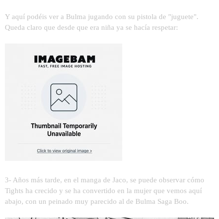
Y aquí podéis ver a Bulma jugando con su pistola de "juguete".
Queda claro que desde que era niña ya se hacía respetar:
3- Años más tarde, en el manga de Jaco, se puede observar cómo
Tights ha crecido y se ha convertido en la mujer que vemos aquí
abajo, con un peinado muy parecido al de Bulma Saga Boo.