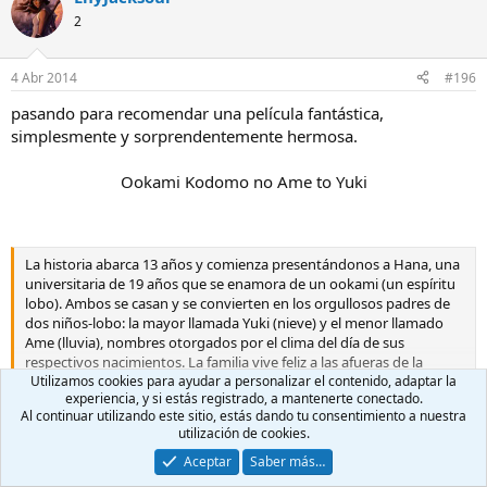
2
4 Abr 2014
#196
pasando para recomendar una película fantástica,
simplesmente y sorprendentemente hermosa.
Ookami Kodomo no Ame to Yuki
La historia abarca 13 años y comienza presentándonos a Hana, una
universitaria de 19 años que se enamora de un ookami (un espíritu
lobo). Ambos se casan y se convierten en los orgullosos padres de
dos niños-lobo: la mayor llamada Yuki (nieve) y el menor llamado
Ame (lluvia), nombres otorgados por el clima del día de sus
respectivos nacimientos. La familia vive feliz a las afueras de la
Utilizamos cookies para ayudar a personalizar el contenido, adaptar la
ciudad ocultando la verdadera naturaleza de padre e hijos, pero
experiencia, y si estás registrado, a mantenerte conectado.
cuando el cabeza de la familia muere, Hana decide mudarse a un
Haz clic para expandir...
Al continuar utilizando este sitio, estás dando tu consentimiento a nuestra
pueblecito alejado de la ciudad.
utilización de cookies.
Aceptar
Saber más…