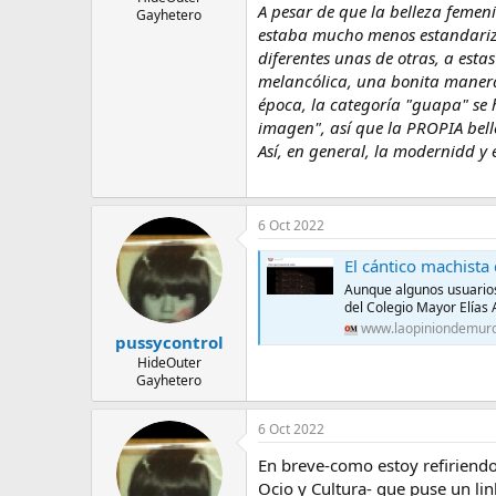
A pesar de que la belleza femen
Gayhetero
estaba mucho menos estandariza
diferentes unas de otras, a esta
melancólica, una bonita manera 
época, la categoría "guapa" se
imagen", así que la PROPIA bell
Así, en general, la modernidd y 
6 Oct 2022
El cántico machista
Aunque algunos usuarios 
del Colegio Mayor Elías
www.laopiniondemurc
pussycontrol
HideOuter
Gayhetero
6 Oct 2022
En breve-como estoy refiriendo
Ocio y Cultura- que puse un li