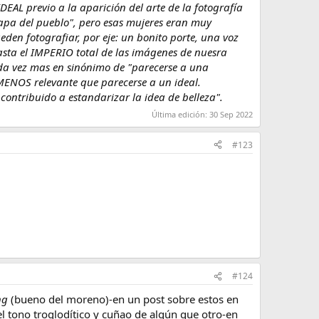
EAL previo a la aparición del arte de la fotografía
pa del pueblo", pero esas mujeres eran muy
eden fotografiar, por eje: un bonito porte, una voz
hasta el IMPERIO total de las imágenes de nuesra
da vez mas en sinónimo de "parecerse a una
 MENOS relevante que parecerse a un ideal.
 contribuido a estandarizar la idea de belleza".
Última edición:
30 Sep 2022
#123
#124
ng
(bueno del moreno)-en un post sobre estos en
l tono troglodítico y cuñao de algún que otro-en