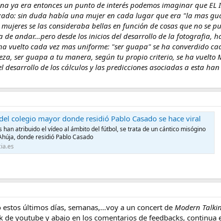
ina ya era entonces un punto de interés podemos imaginar que EL ID
do: sin duda había una mujer en cada lugar que era "la mas gua
s mujeres se las consideraba bellas en función de cosas que no se pu
de andar...pero desde los inicios del desarrollo de la fotografia, 
 ha vuelto cada vez mas uniforme: "ser guapa" se ha converdido ca
eza, ser guapa a tu manera, según tu propio criterio, se ha vuelto
el desarrollo de los cálculos y las predicciones asociadas a esta han
 del colegio mayor donde residió Pablo Casado se hace viral
han atribuido el vídeo al ámbito del fútbol, se trata de un cántico misógino
 Ahúja, donde residió Pablo Casado
ia.es
 estos últimos días, semanas,...voy a un concert de
Modern Talki
nk de youtube y abajo en los comentarios de feedbacks, continua e