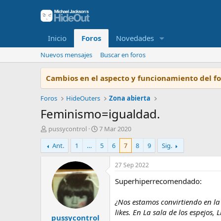
Inicio
Foros
Novedades
Nuevos mensajes
Buscar en foros
Cambios en el aspecto y funcionamiento del f
Foros
HideOuters
Zona abierta
Feminismo=igualdad.
I
F
pussycontrol
7 Mar 2020
n
e
Ant.
1
…
5
6
7
8
9
Sig.
i
c
c
h
i
a
27 Sep 2022
a
d
Superhiperrecomendado:
d
e
o
i
r
n
¿Nos estamos convirtiendo en la
d
i
likes. En La sala de los espejo
pussycontrol
e
c