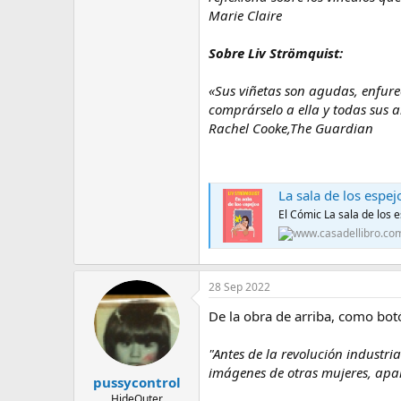
Marie Claire
Sobre Liv Strömquist:
«Sus viñetas son agudas, enfurec
comprárselo a ella y todas sus 
Rachel Cooke,The Guardian
La sala de los espej
El Cómic La sala de los e
28 Sep 2022
De la obra de arriba, como bot
"Antes de la revolución industri
imágenes de otras mujeres, apar
pussycontrol
HideOuter