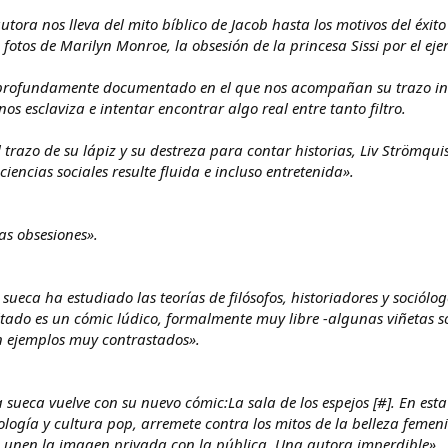
autora nos lleva del mito bíblico de Jacob hasta los motivos del éxi
otos de Marilyn Monroe, la obsesión de la princesa Sissi por el ejerci
 profundamente documentado en el que nos acompañan su trazo inim
s esclaviza e intentar encontrar algo real entre tanto filtro.
 trazo de su lápiz y su destreza para contar historias, Liv Strömquis
ciencias sociales resulte fluida e incluso entretenida».
as obsesiones».
sueca ha estudiado las teorías de filósofos, historiadores y sociól
ltado es un cómic lúdico, formalmente muy libre -algunas viñetas so
en ejemplos muy contrastados».
a sueca vuelve con su nuevo cómic:La sala de los espejos [#]. En est
ciología y cultura pop, arremete contra los mitos de la belleza feme
ue unen la imagen privada con la pública. Una autora imperdible».