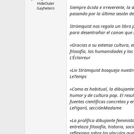
l
i
HideOuter
Siempre ácida e irreverente, la 
Gayhetero
t
o
pasando por la última sesión de f
e
m
a
Strömquist nos regala un libro
para desentrañar el canon que no
«Gracias a su extensa cultura, el
filosofía, las humanidades y las 
L'Éclaireur
«Liv Strömquist bosqueja nuestr
LeTemps
«Como es habitual, la dibujante 
humor y de cultura pop. El resu
fuentes científicas concretas y 
LeFigaró, secciónMadame
«La prolífica dibujante feminist
entrelaza filosofía, historia, so
reflexiona sobre los vínculos q