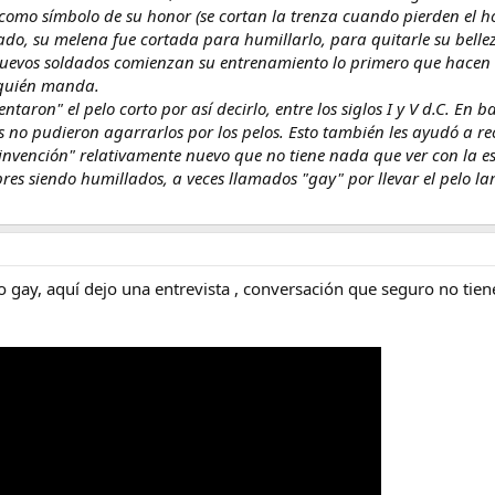
como símbolo de su honor (se cortan la trenza cuando pierden el h
o, su melena fue cortada para humillarlo, para quitarle su bellez
os nuevos soldados comienzan su entrenamiento lo primero que hacen 
 quién manda.
taron" el pelo corto por así decirlo, entre los siglos I y V d.C. En 
s no pudieron agarrarlos por los pelos. Esto también les ayudó a 
invención" relativamente nuevo que no tiene nada que ver con la es
 siendo humillados, a veces llamados "gay" por llevar el pelo largo
vo gay, aquí dejo una entrevista , conversación que seguro no tien