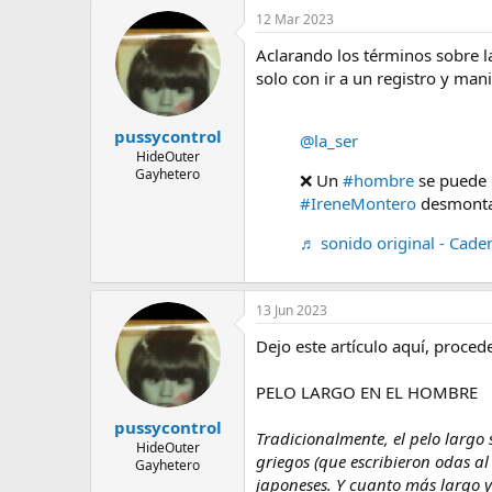
12 Mar 2023
Aclarando los términos sobre l
solo con ir a un registro y mani
pussycontrol
@la_ser
HideOuter
Gayhetero
❌ Un
#hombre
se puede 
#IreneMontero
desmonta 
♬ sonido original - Cade
13 Jun 2023
Dejo este artículo aquí, proced
PELO LARGO EN EL HOMBRE
pussycontrol
Tradicionalmente, el pelo largo 
HideOuter
griegos (que escribieron odas al
Gayhetero
japoneses. Y cuanto más largo y 