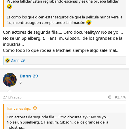
Prueba fallida? Están regrabando escenas y es una prueba fallida?
Es como los que dicen estar seguros de que la película nunca verá la
luz, mientras siguen completando la filmación
Con actores de segunda fila.... Otro docureality?? No se yo....
No se un Spielberg, t. Hans, m. Gibson.. de los grandes de la
industria...
Como todo lo que rodea a Michael siempre algo sale mal...
Dann_29
R
e
a
Dann_29
c
c
0
i
o
n
27 Jun 2025
#2.776
e
s
franvalles dijo:
:
Con actores de segunda fila.... Otro docureality?? No se yo....
No se un Spielberg, t. Hans, m. Gibson.. de los grandes de la
industria...