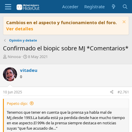
Acceder
Regístrate
Cambios en el aspecto y funcionamiento del foro.
Ver detalles
Opinión y debate
Confirmado el biopic sobre MJ *Comentarios*
I
F
Ninooa
8 May 2021
n
e
i
c
vitadeu
c
h
0
i
a
a
d
d
e
10 Jun 2025
#2.761
o
i
r
n
Pepeto dijo:
d
i
e
c
Tenemos que tener en cuenta que la prensa ya habla mal de
l
i
MJ,desde 1993.La batalla está ya perdida desde hace mucho tiempo
t
o
en ese aspecto.El 99% de la prensa siempre destaca en noticias
e
suyas “que fue acusado de…”
m