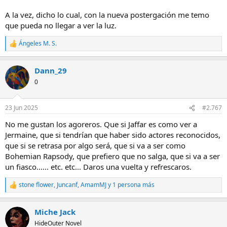
A la vez, dicho lo cual, con la nueva postergación me temo
que pueda no llegar a ver la luz.
Ángeles M. S.
R
e
a
Dann_29
c
c
0
i
o
n
23 Jun 2025
#2.767
e
s
No me gustan los agoreros. Que si Jaffar es como ver a
:
Jermaine, que si tendrían que haber sido actores reconocidos,
que si se retrasa por algo será, que si va a ser como
Bohemian Rapsody, que prefiero que no salga, que si va a ser
un fiasco...... etc. etc... Daros una vuelta y refrescaros.
stone flower
,
Juncanf
,
AmamMJ
y 1 persona más
R
e
a
Miche Jack
c
c
HideOuter Novel