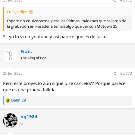
25 Jun 2025
#2.772
e
s
Enelya dijo:
:
Espero no equivocarme, pero las últimas imágenes que salieron de
la grabación en Pasadena tenían algo que ver con Motown 25
Sí, ya lo vi en youtube y así parece que es de facto.
Fran.
The King of Pop
25 Jun 2025
#2.773
Pero este proyecto aún sigue o se canceló?? Porque parece
que es una prueba fallida.
Dann_29
R
e
a
mj1984
c
c
0
i
o