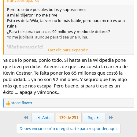
franvalles dijo:
:
Pero tu sobre posibles bulos y suposiciones
a mi el "dijeron" no me sirve
Esto es de la Wiki, tal vez no lo más fiable, pero para mi no es una
ruina
¿Para ti es una ruina casi 92 millones y medio de dolares?
Yo me jubilaría, aunque para ti sea una ruina.
Waterworld​
Haz clic para expandir...
Presupuesto
172 000 000 USD
Ya que lo pones, ponlo todo. Si hasta en la Wikipedia pone
que tuvo perdidas. Ademss de que casi cuesta la carrera de
Recaudación
264 218 220 USD
Kevin Costner. Te falta poner los 65 millones que costó la
publicidad.... ya no son 92 millones. Y seguro que hay algo
más que se nos escapa. Pero bueno, si para ti eso es un
éxito.... apaga y vámonos...
stone flower
R
e
a
Primero
Último
Ant.
139 de 251
Sig.
c
c
Debes iniciar sesión o registrarte para responder aquí.
i
o