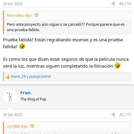
n
26 Jun 2025
#2.774
e
s
franvalles dijo:
:
Pero este proyecto aún sigue o se canceló?? Porque parece que es
una prueba fallida.
Prueba fallida? Están regrabando escenas y es una prueba
fallida?
Es como los que dicen estar seguros de que la película nunca
verá la luz, mientras siguen completando la filmación
Dann_29
y
pussycontrol
R
e
a
Fran.
c
c
The King of Pop
i
o
n
26 Jun 2025
#2.775
e
s
mj1984 dijo:
: