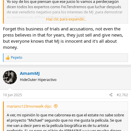
Yo soy de los que piensan que ese juicio lo vamos a perder,según
a
dicen todos los expertos como Fei.Tendremos que luchar después
de ese veredicto negativo para los intereses de MJ ,para demostrar
su inocencia,en el foro,redes sociales y demás.
Haz clic para expandir...
A estas alturas de mi vida como fan de MJ,lo más importante es
creer en el.Yo ya me hecho a la idea de que se avecinan tiempos
Forget this business of trials and accusations, not even the
oscuros para nosotros,los fans de MJ.Pero es un honor ser seguidor
press believes in that for years, they just sell and give news,
de él y si hay que sufrir se sufre.MJ nos da mucho a cambio.
but everyone knows that MJ is innocent and it's all about
Que la película esté teniendo retrasos(todavía sin confirmar
money.
oficialmente) es un palo muy duro.Yo creo que el que sale
mal parado de todo esto es el Director de la misma.Sigue sin
Pepeto
convencerme como director.
R
e
a
PD: Cuando en Internet se habla de MJ,me gusta mucho cuando
AmamMJ
c
gente no fan cree en su inocencia.Hay bastantes más personas de
c
HideOuter Hiperactivo
lo que creemos que creen en su demostrada inocencia.
i
o
n
10 Jun 2025
#2.762
e
s
mariano123monwalk dijo:
:
A ver, mi opinión lo que me cabronea es que el estate no sabe sobre
el proyecto "Michael" segundo que no me gusta la película. Se que
me van a decir pero es la película biográfica es de tu artista
preferido. Si, se pero es el hijo de JERMAINE y va ver mucho dinero