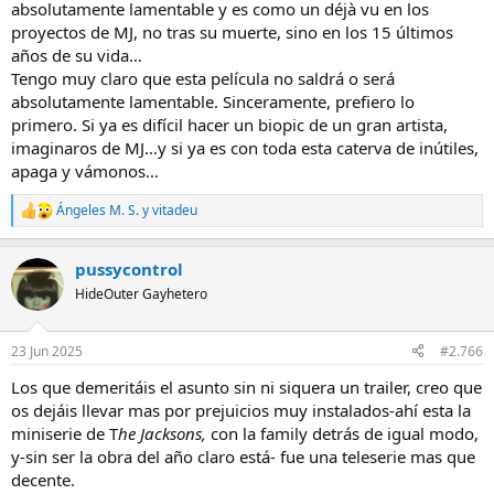
absolutamente lamentable y es como un déjà vu en los
proyectos de MJ, no tras su muerte, sino en los 15 últimos
años de su vida…
Tengo muy claro que esta película no saldrá o será
absolutamente lamentable. Sinceramente, prefiero lo
primero. Si ya es difícil hacer un biopic de un gran artista,
imaginaros de MJ…y si ya es con toda esta caterva de inútiles,
apaga y vámonos…
Ángeles M. S.
y
vitadeu
R
e
a
pussycontrol
c
c
HideOuter Gayhetero
i
o
n
23 Jun 2025
#2.766
e
s
Los que demeritáis el asunto sin ni siquera un trailer, creo que
:
os dejáis llevar mas por prejuicios muy instalados-ahí esta la
miniserie de T
he Jacksons,
con la family detrás de igual modo,
y-sin ser la obra del año claro está- fue una teleserie mas que
decente.