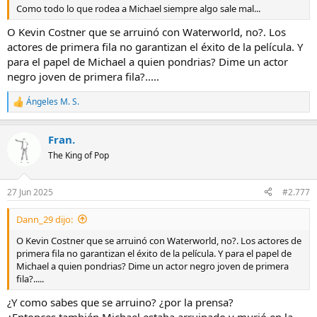
Como todo lo que rodea a Michael siempre algo sale mal...
O Kevin Costner que se arruinó con Waterworld, no?. Los
actores de primera fila no garantizan el éxito de la película. Y
para el papel de Michael a quien pondrias? Dime un actor
negro joven de primera fila?.....
Ángeles M. S.
R
e
a
Fran.
c
c
The King of Pop
i
o
n
27 Jun 2025
#2.777
e
s
Dann_29 dijo:
:
O Kevin Costner que se arruinó con Waterworld, no?. Los actores de
primera fila no garantizan el éxito de la película. Y para el papel de
Michael a quien pondrias? Dime un actor negro joven de primera
fila?.....
¿Y como sabes que se arruino? ¿por la prensa?