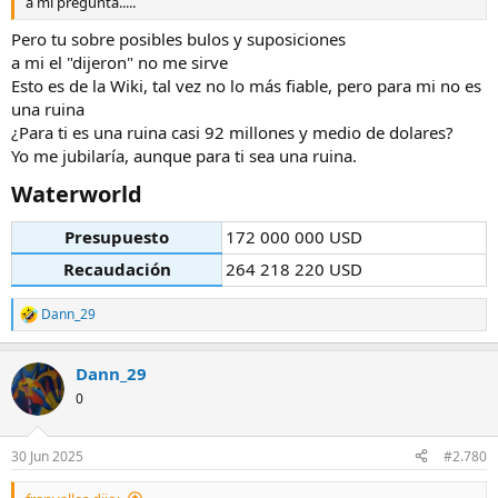
a mi pregunta.....
Pero tu sobre posibles bulos y suposiciones
a mi el "dijeron" no me sirve
Esto es de la Wiki, tal vez no lo más fiable, pero para mi no es
una ruina
¿Para ti es una ruina casi 92 millones y medio de dolares?
Yo me jubilaría, aunque para ti sea una ruina.
Waterworld​
Presupuesto
172 000 000 USD
Recaudación
264 218 220 USD
Dann_29
R
e
a
Dann_29
c
c
0
i
o
n
30 Jun 2025
#2.780
e
s