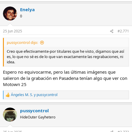
Enelya
0
25 Jun 2025
#2.771
pussycontrol dijo:
Creo que efectivamente-por titulares que he visto, digamos que así
es, lo que no sé es de lo que van exactamente las regrabaciones, ni
idea.
Espero no equivocarme, pero las últimas imágenes que
salieron de la grabación en Pasadena tenían algo que ver con
Motown 25
Ángeles M. S.
y
pussycontrol
R
e
a
pussycontrol
c
c
HideOuter Gayhetero
i
o
n