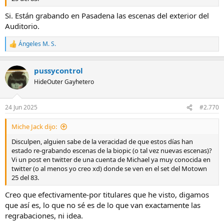
Si. Están grabando en Pasadena las escenas del exterior del
Auditorio.
Ángeles M. S.
R
e
a
pussycontrol
c
c
HideOuter Gayhetero
i
o
n
24 Jun 2025
#2.770
e
s
Miche Jack dijo:
:
Disculpen, alguien sabe de la veracidad de que estos días han
estado re-grabando escenas de la biopic (o tal vez nuevas escenas)?
Vi un post en twitter de una cuenta de Michael ya muy conocida en
twitter (o al menos yo creo xd) donde se ven en el set del Motown
25 del 83.
Creo que efectivamente-por titulares que he visto, digamos
que así es, lo que no sé es de lo que van exactamente las
regrabaciones, ni idea.