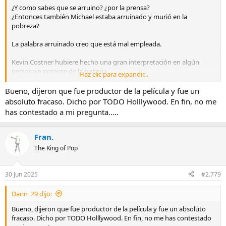
¿Y como sabes que se arruino? ¿por la prensa?
¿Entonces también Michael estaba arruinado y murió en la
pobreza?
La palabra arruinado creo que está mal empleada.
Kevin Costner hubiere hecho una gran interpretación en algún
personaje potente de la historia.
Haz clic para expandir...
Al igual que si hacen una peli de Trump estaría genial Jack Nicholson
Bueno, dijeron que fue productor de la película y fue un
jejeje
absoluto fracaso. Dicho por TODO Holllywood. En fin, no me
has contestado a mi pregunta.....
Los grandes son los grandes, como Michael!!
Fran.
The King of Pop
30 Jun 2025
#2.779
Dann_29 dijo:
Bueno, dijeron que fue productor de la película y fue un absoluto
fracaso. Dicho por TODO Holllywood. En fin, no me has contestado