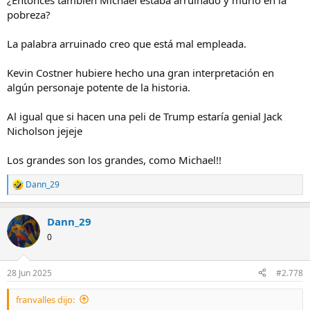
¿Entonces también Michael estaba arruinado y murió en la
pobreza?
La palabra arruinado creo que está mal empleada.
Kevin Costner hubiere hecho una gran interpretación en
algún personaje potente de la historia.
Al igual que si hacen una peli de Trump estaría genial Jack
Nicholson jejeje
Los grandes son los grandes, como Michael!!
Dann_29
R
e
a
Dann_29
c
c
0
i
o
n
28 Jun 2025
#2.778
e
s
franvalles dijo:
: