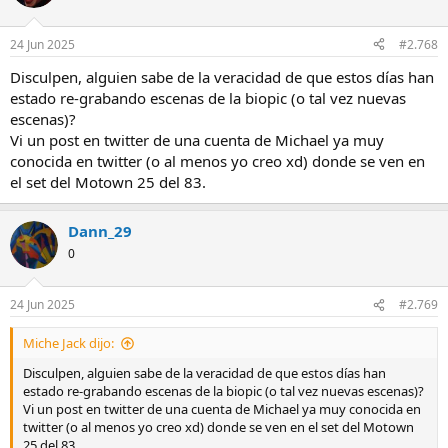
i
o
n
24 Jun 2025
#2.768
e
s
Disculpen, alguien sabe de la veracidad de que estos días han
:
estado re-grabando escenas de la biopic (o tal vez nuevas
escenas)?
Vi un post en twitter de una cuenta de Michael ya muy
conocida en twitter (o al menos yo creo xd) donde se ven en
el set del Motown 25 del 83.
Dann_29
0
24 Jun 2025
#2.769
Miche Jack dijo:
Disculpen, alguien sabe de la veracidad de que estos días han
estado re-grabando escenas de la biopic (o tal vez nuevas escenas)?
Vi un post en twitter de una cuenta de Michael ya muy conocida en
twitter (o al menos yo creo xd) donde se ven en el set del Motown
25 del 83.